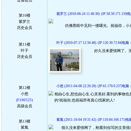
普通会员
紫罗兰 (2010-06-24 11:40:30)
(IP:58.59.171.159
第10楼
紫罗兰
仿
佛
黑
暗
中
见
到
一
缕
曙
光
。
祝
福
你
，
小
历史会员
叶子 (2010-07-17 12:56:48)
(IP:120.39.72.84|电脑
第11楼
叶子
好久没来爱情网了。
历史会员
小悠 (2011-04-08 22:26:28)
(IP:61.170.0.237|电脑
第12楼
小悠
相由心生,想也由心生.心灵美好,看到的事物
(F196525)
的!祝福你,也祝福所有真心找家的人!
高级会员
紫胤 (2011-10-04 19:31:42)
(IP:110.84.166.171|
第13楼
紫胤
很久没来爱情网了，刚看到你写的文章很