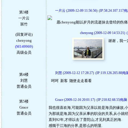
一片云 (2009-12-09 11:56:56)
(IP:58.24.107.117
第3楼
一片云
愿chenyong能以岁月的流逝抹去曾经的
斑竹
chenyong (2009-12-09 14:53:21)
(回复评论)
chenyong
谢谢，我一
(M149969)
高级会员
刘慧 (2009-12-12 17:28:27)
(IP:119.126.205.88|
第4楼
刘慧
呵呵 新客 随便走走看看
普通会员
Grace (2009-12-16 20:01:17)
(IP:218.82.68.55|电
第5楼
Grace
我也很喜欢海,可能因为父亲以前是海员的缘故,小
普通会员
为那就是海,因为父亲从事的职业的关系,从小就经
直到92年,才得以去了普陀山,才见到真正的海.
感慨于江海的分界,是那么的明显.