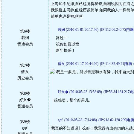
上海却不见海,自己也觉得稀奇,自嘲说因为在海之
我跟楼主同龄,但经历很简单,如同我的人一样简单
简单也许是福.呵呵
若娴 (2010-01-01 20:17:46)
(IP:112.66.246.75|电
第6楼
若娴
路过~~
普通会员
祝你如愿以偿
新年快乐！
倩女 (2010-01-17 20:44:26)
(IP:114.82.49.21|电脑
第7楼
倩女
我是一条龙，所以肯定和水有缘，我来自大别
历史会员
好女� (2010-05-23 13:58:09)
(IP:58.34.181.217
第8楼
好女�
很感动，是个好男儿。
普通会员
gqf. (2010-05-28 17:14:08)
(IP:218.62.120.209|电
第9楼
gqf.
我真的不知道说什么好，我觉得有血有肉的人越