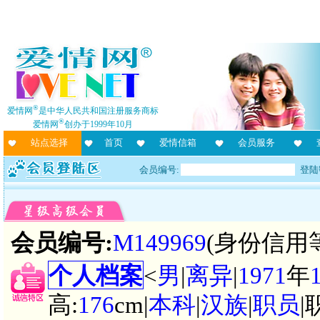
®
爱情网
是中华人民共和国注册服务商标
®
爱情网
创办于1999年10月
站点选择
首页
爱情信箱
会员服务
会员编号:
登陆
会员编号:
M149969
(身份信用
个人档案
<
男
|
离异
|
1971
年
高:
176
cm|
本科
|
汉族
|
职员
|