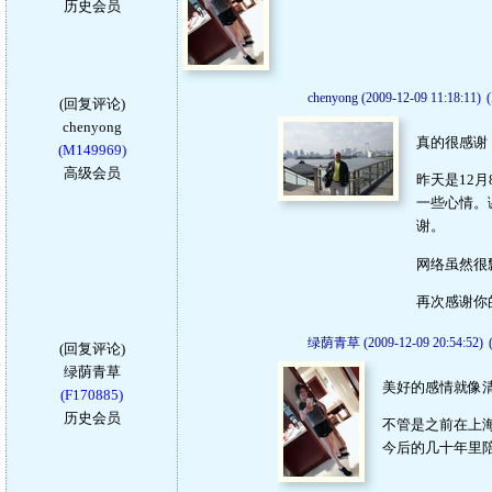
历史会员
chenyong (2009-12-09 11:18:11)
(回复评论)
chenyong
真的很感谢
(M149969)
高级会员
昨天是12
一些心情。
谢。
网络虽然很
再次感谢你
绿荫青草 (2009-12-09 20:54:52)
(回复评论)
绿荫青草
美好的感情就像
(F170885)
历史会员
不管是之前在上海
今后的几十年里