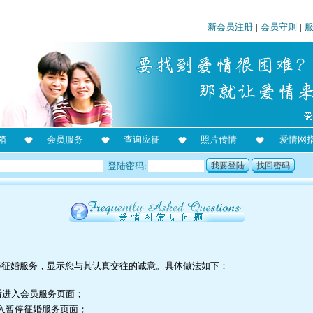
新会员注册
|
会员守则
|
箱
会员服务
查询应征
照片传情
爱情网
登陆密码:
我要登陆
找回密码
？
停征婚服务，显示您与其认真交往的诚意。具体做法如下：
后进入会员服务页面；
进入暂停征婚服务页面；