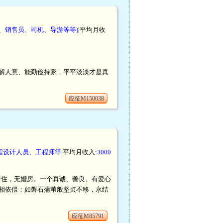
、销售员、司机、导游等等)
|平均月收
解人意、能勤俭持家，平平淡淡才是真
应征M150038
程设计人员、工程师等
|平均月收入:
3000
北京居住，无婚房。一个真诚、善良、有爱心
相依偎；如磐石蒲苇般坚贞不移，永结
应征M85791