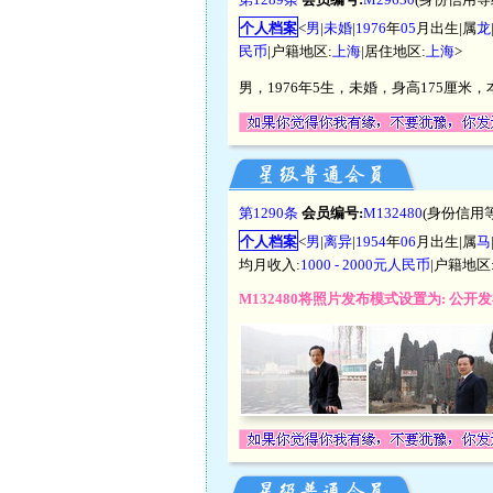
个人档案
<
男
|
未婚
|
1976
年
05
月出生|属
龙
民币
|户籍地区:
上海
|居住地区:
上海
>
男，1976年5生，未婚，身高175厘米
第1290条
会员编号:
M132480
(身份信用
个人档案
<
男
|
离异
|
1954
年
06
月出生|属
马
均月收入:
1000 - 2000元人民币
|户籍地区
M132480将照片发布模式设置为: 公