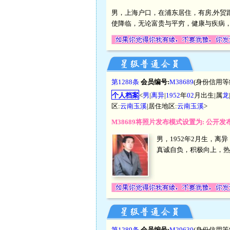
男，上海户口，在浦东居住，有房,外贸
使降临，无论富贵与平穷，健康与疾病
第1288条
会员编号:
M38689
(身份信用等
个人档案
<
男
|
离异
|
1952
年
02
月出生|属
龙
区:
云南玉溪
|居住地区:
云南玉溪
>
M38689将照片发布模式设置为: 公开
男，1952年2月生，离
真诚自负，积极向上，热
第1289条
会员编号:
M29630
(身份信用等