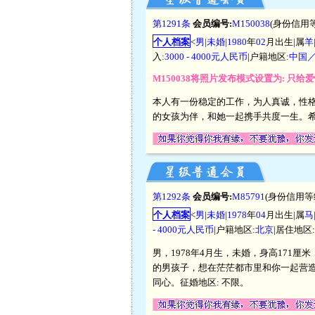
第1291条
会员编号:
M150038
(身份信用
个人档案
<
男
|
未婚
|
1980
年
02
月出生|属
羊
入:
3000 - 4000元人民币
|户籍地区:
中国
M150038将照片发布模式设置为: 只给
本人有一份稳定的工作，为人真诚，性
的女孩为伴，和她一起携手共度一生。希
第1292条
会员编号:
M85791
(身份信用等
个人档案
<
男
|
未婚
|
1978
年
04
月出生|属
马
- 4000元人民币
|户籍地区:
北京
|居住地区:
男，1978年4月生，未婚，身高171厘
的男孩子，想在茫茫都市里和你一起营
同心。征婚地区: 不限。