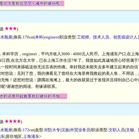
级:
)
|
水瓶座
|身高:
170
cm|
本科
|
engineer
|职业类型:
工程师、技术人员、创意或设计人
，本科学历，engineer，平均月收入3000 - 4000元人民币。上海浦东户口
乡江西,在北方念大学，已在上海工作生活7年了。我曾如此真诚地苦心经营属
长一段时间来舔砥这份无法言表的伤痛。幸好我还未能失去多年建立起来的自信
想对您说：见到了您，我仿佛看见了曾经在大海里将我救起的美人鱼，不用说，
怨无悔！还想对您说：踯躅在海滩上，最大的收获莫过于发现并且得到自己心中
呢?谢谢您的阅读。有缘请联系。
级:
)
|
水瓶座
|身高:
172
cm|血型:
B型
|
大专
|
汉族
|
外贸业务员
|职业类型:
文职人员(文秘、
浦东
|居住地区:
上海浦东
>