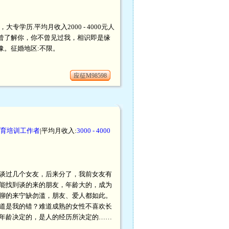
大专学历.平均月收入2000 - 4000元人
曾了解你，你不曾见过我，相识即是缘
豫。征婚地区:不限。
应征M98598
育培训工作者
|平均月收入:
3000 - 4000
谈过几个女友，后来分了，我前女友有
能找到谈的来的朋友，年龄大的，成为
聊的来宁缺勿滥，朋友、爱人都如此。
道是我的错？难道成熟的女性不喜欢长
年龄决定的，是人的经历所决定的……