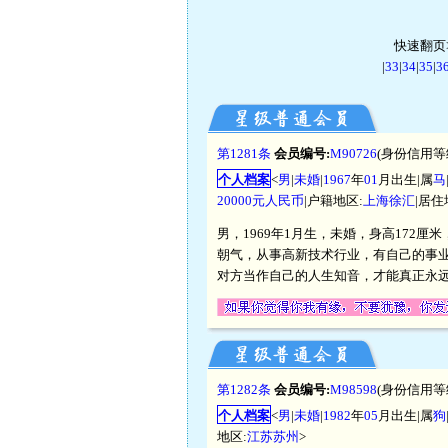
快速翻页>
|
33
|
34
|
35
|
3
第1281条
会员编号:
M90726
(身份信用等
个人档案
<
男
|
未婚
|
1967
年
01
月出生|属
马
20000元人民币
|户籍地区:
上海徐汇
|居住
男，1969年1月生，未婚，身高172
朝气，从事高新技术行业，有自己的事
对方当作自己的人生知音，才能真正永远
第1282条
会员编号:
M98598
(身份信用等
个人档案
<
男
|
未婚
|
1982
年
05
月出生|属
狗
地区:
江苏苏州
>