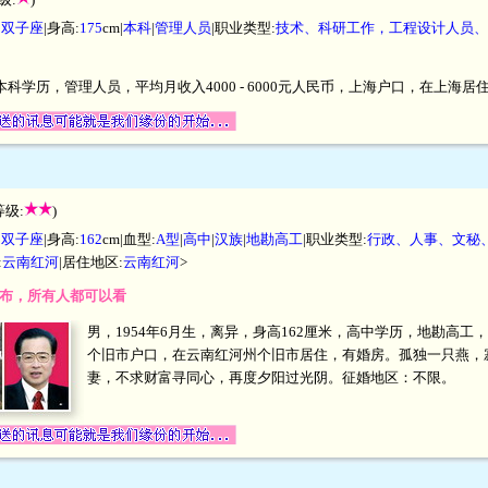
|
双子座
|身高:
175
cm|
本科
|
管理人员
|职业类型:
技术、科研工作，工程设计人员、
，本科学历，管理人员，平均月收入4000 - 6000元人民币，上海户口，在上海
等级:
)
|
双子座
|身高:
162
cm|血型:
A型
|
高中
|
汉族
|
地勘高工
|职业类型:
行政、人事、文秘
:
云南红河
|居住地区:
云南红河
>
开发布，所有人都可以看
男，1954年6月生，离异，身高162厘米，高中学历，地勘高工，平均
个旧市户口，在云南红河州个旧市居住，有婚房。孤独一只燕，
妻，不求财富寻同心，再度夕阳过光阴。征婚地区：不限。