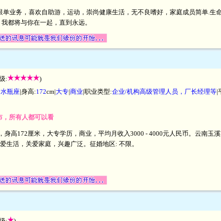
跟单业务，喜欢自助游，运动，崇尚健康生活，无不良嗜好，家庭成员简单.生
，我都将与你在一起，直到永远。
级:
)
|
水瓶座
|身高:
172
cm|
大专
|
商业
|职业类型:
企业/机构高级管理人员，厂长经理等
发布，所有人都可以看
异，身高172厘米，大专学历，商业，平均月收入3000 - 4000元人民币。云
爱生活，关爱家庭，兴趣广泛。征婚地区: 不限。
级:
)