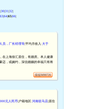
9
|
30
|
31
|
32
|
63
|
64
|
65
|
66
|
理人员，厂长经理等
|平均月收入:
大于
户口，在上海徐汇居住，有婚房。本人健康
豪迈，或婉约，深信婚姻的幸福只有将
应征M90726
- 2000元人民币
|户籍地区:
河南驻马店
|居住