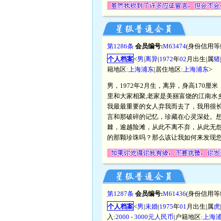
第1286条
会员编号:
M63474
(身份信用等
个人档案
<
男
|
离异
|
1972
年
02
月出生|属
猪
籍地区:
上海浦东
|居住地区:
上海浦东
>
男，1972年2月生，离异，身高170厘米
里和大家相聚,老家是美丽富饶的江南水
我最最重要的女人弃我而去了，我用很
言和那破碎的记忆，珍藏在心灵深处。
棘，逾越险滩，从此不离不弃，从此无
的那颗珍珠吗？那么该让我如何来发现您
第1287条
会员编号:
M61436
(身份信用等
个人档案
<
男
|
未婚
|
1975
年
01
月出生|属
虎
入:
2000 - 3000元人民币
|户籍地区:
上海