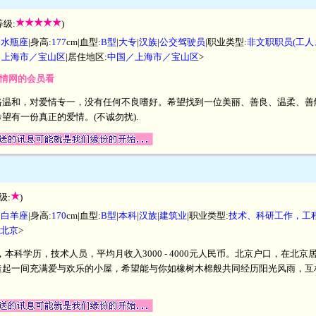
等级:
)
|
水瓶座
|身高:
177
cm|血型:
B型
|
大专
|
汉族
|
公交驾驶员
|职业类型:
非文职职员(工人
／上海市／宝山区
|居住地区:
中国／上海市／宝山区
>
爱情网的会员看
格温和，对爱情专一，没有任何不良嗜好。希望找到一位美丽、善良、温柔、善
望有一份真正的爱情。(不诚勿扰).
级:
)
|
白羊座
|身高:
170
cm|血型:
B型
|
本科
|
汉族
|
建筑业
|职业类型:
技术、科研工作，工
北京
>
米，本科学历，技术人员，平均月收入3000 - 4000元人民币。北京户口，在
造起一间充满爱与欢乐的小屋，希望能与你如橡树木棉般共同经历阳光风雨，互