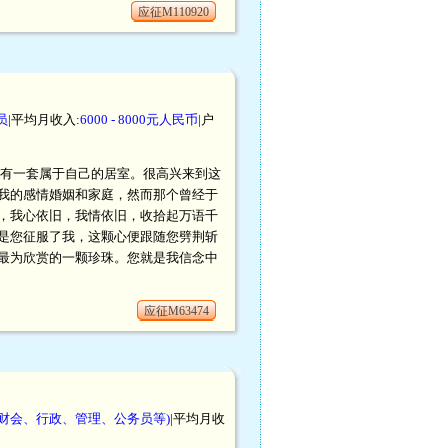
应征M110920
员
|平均月收入:
6000 - 8000元人民币
|户
,在上海有一套属于自己的居室。很高兴来到这
于我的感情婚姻和家庭，然而那个曾经于
，我心依旧，我情依旧，收拾起万语千
是您征服了我，这颗心便跟随您劈荆斩
最为欣赏的一颗珍珠。您就是我信念中
应征M63474
财会、行政、管理、公务员等)
|平均月收