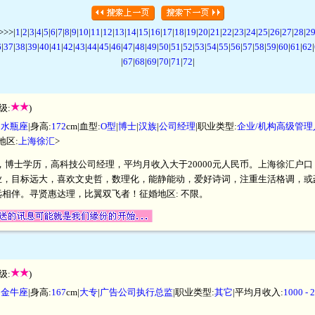
>>|
1
|
2
|
3
|
4
|
5
|
6
|
7
|
8
|
9
|
10
|
11
|
12
|
13
|
14
|
15
|
16
|
17
|
18
|
19
|
20
|
21
|
22
|
23
|
24
|
25
|
26
|
27
|
28
|
2
6
|
37
|
38
|
39
|
40
|
41
|
42
|
43
|
44
|
45
|
46
|
47
|
48
|
49
|
50
|
51
|
52
|
53
|
54
|
55
|
56
|
57
|
58
|
59
|
60
|
61
|
62
|
|
67
|
68
|
69
|
70
|
71
|
72
|
级:
)
|
水瓶座
|身高:
172
cm|血型:
O型
|
博士
|
汉族
|
公司经理
|职业类型:
企业/机构高级管
地区:
上海徐汇
>
厘米，博士学历，高科技公司经理，平均月收入大于20000元人民币。上海徐汇
业，目标远大，喜欢文史哲，数理化，能静能动，爱好诗词，注重生活格调，或
相伴。寻贤惠达理，比翼双飞者！征婚地区: 不限。
级:
)
|
金牛座
|身高:
167
cm|
大专
|
广告公司执行总监
|职业类型:
其它
|平均月收入:
1000 