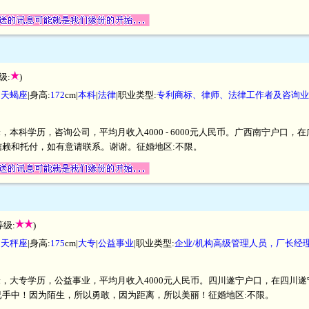
级:
)
|
天蝎座
|身高:
172
cm|
本科
|
法律
|职业类型:
专利商标、律师、法律工作者及咨询业
厘米，本科学历，咨询公司，平均月收入4000 - 6000元人民币。广西南宁户
赖和托付，如有意请联系。谢谢。征婚地区:不限。
等级:
)
|
天秤座
|身高:
175
cm|
大专
|
公益事业
|职业类型:
企业/机构高级管理人员，厂长经
5厘米，大专学历，公益事业，平均月收入4000元人民币。四川遂宁户口，在四
手中！因为陌生，所以勇敢，因为距离，所以美丽！征婚地区:不限。