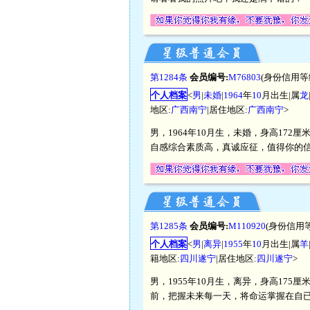
第1284条
会员编号:
M76803
(身份信用等
个人档案
<
男
|
未婚
|
1964
年
10
月出生|属
龙
地区:
广西南宁
|居住地区:
广西南宁
>
男，1964年10月生，未婚，身高172
自感综合素质高，真诚应征，值得你的信
第1285条
会员编号:
M110920
(身份信用
个人档案
<
男
|
离异
|
1955
年
10
月出生|属
羊
籍地区:
四川遂宁
|居住地区:
四川遂宁
>
男，1955年10月生，离异，身高17
前，把握未来每一天，将命运掌握在自已