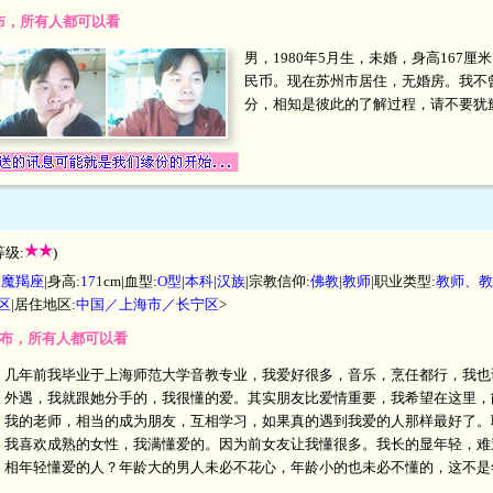
发布，所有人都可以看
男，1980年5月生，未婚，身高167厘米，
民币。现在苏州市居住，无婚房。我不
分，相知是彼此的了解过程，请不要犹
等级:
)
|
魔羯座
|身高:
171
cm|血型:
O型
|
本科
|
汉族
|宗教信仰:
佛教
|
教师
|职业类型:
教师、教
区
|居住地区:
中国／上海市／长宁区
>
开发布，所有人都可以看
几年前我毕业于上海师范大学音教专业，我爱好很多，音乐，烹任都行，我也
外遇，我就跟她分手的，我很懂的爱。其实朋友比爱情重要，我希望在这里，
我的老师，相当的成为朋友，互相学习，如果真的遇到我爱的人那样最好了。
我喜欢成熟的女性，我满懂爱的。因为前女友让我懂很多。我长的显年轻，难
相年轻懂爱的人？年龄大的男人未必不花心，年龄小的也未必不懂的，这不是