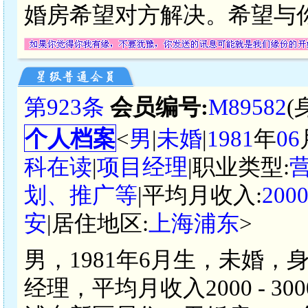
婚房希望对方解决。希望与
第923条
会员编号:
M89582
(
个人档案
<
男
|
未婚
|
1981
年
06
科在读
|
项目经理
|职业类型:
划、推广等
|平均月收入:
200
安
|居住地区:
上海浦东
>
男，1981年6月生，未婚，
经理，平均月收入2000 - 