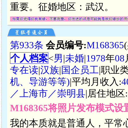
重要。征婚地区：武汉。
第933条
会员编号:
M168365
个人档案
<
男
|
未婚
|
1978
年
08
专在读
|
汉族
|
国企员工
|职业类
机、导游等等)
|平均月收入:
4
／上海市／崇明县
|居住地区:
M168365将照片发布模式
我的本质就是普通人，平常