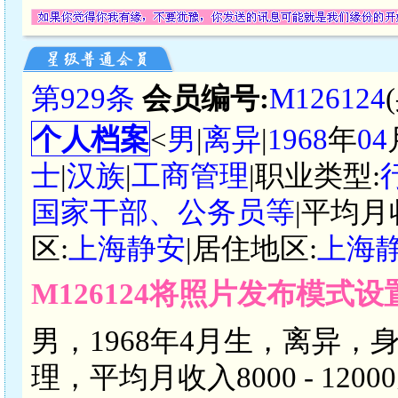
第929条
会员编号:
M126124
个人档案
<
男
|
离异
|
1968
年
04
士
|
汉族
|
工商管理
|职业类型:
国家干部、公务员等
|平均月
区:
上海静安
|居住地区:
上海
M126124将照片发布模式
男，1968年4月生，离异，
理，平均月收入8000 - 1