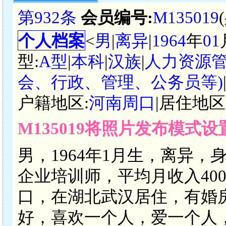
第932条
会员编号:
M135019
个人档案
<
男
|
离异
|
1964
年
01
型:
A型
|
本科
|
汉族
|
人力资源
会、行政、管理、公务员等)
户籍地区:
河南周口
|居住地区
M135019将照片发布模式
男，1964年1月生，离异，
企业培训师，平均月收入4000
口，在湖北武汉居住，有婚
好，喜欢一个人，爱一个人