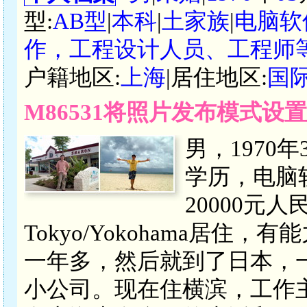
型:
AB型
|
本科
|
土家族
|
电脑软
作，工程设计人员、工程师
户籍地区:
上海
|居住地区:
国际
M86531将照片发布模式设
男，1970
学历，电脑
20000元
Tokyo/Yokohama居
一年多，然后就到了日本，
小公司。现在住横滨，工作