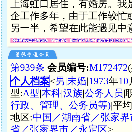
上海虹口居住，有婚房。我
企工作多年，由于工作较忙
另一半，希望在此能遇见中意
第939条
会员编号:
M172472
个人档案
<
男
|
未婚
|
1973
年
10
型:
A型
|
本科
|
汉族
|
公务人员
|
行政、管理、公务员等)
|平
地区:
中国／湖南省／张家界
省／张家界市／永定区
>