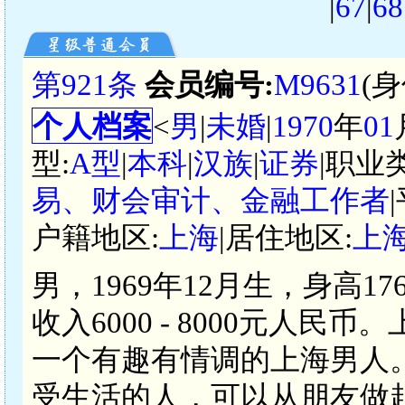
|
67
|
68
第921条
会员编号:
M9631
(
个人档案
<
男
|
未婚
|
1970
年
01
型:
A型
|
本科
|
汉族
|
证券
|职业
易、财会审计、金融工作者
户籍地区:
上海
|居住地区:
上
男，1969年12月生，身高
收入6000 - 8000元人
一个有趣有情调的上海男人
受生活的人，可以从朋友做起