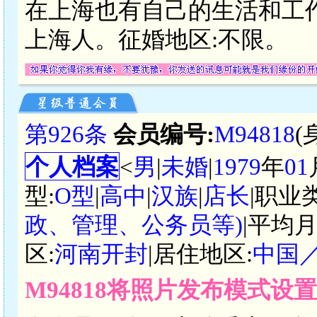
在上海也有自己的生活和工作
上海人。征婚地区:不限。
第926条
会员编号:
M94818
(
个人档案
<
男
|
未婚
|
1979
年
01
型:
O型
|
高中
|
汉族
|
店长
|职业
政、管理、公务员等)
|平均月
区:
河南开封
|居住地区:
中国
M94818将照片发布模式设