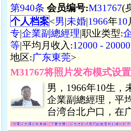
第940条
会员编号:
M31767
(
个人档案
<
男
|
未婚
|
1966
年
10
专
|
企業副總經理
|职业类型:
等
|平均月收入:
12000 - 20
地区:
广东東莞
>
M31767将照片发布模式设
男，1966年10生
企業副總經理，平均月收
台湾台北户口，在