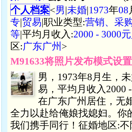
个人档案
<
男
|
未婚
|
1973
年
08
专
|
贸易
|职业类型:
营销、采
等
|平均月收入:
2000 - 300
区:
广东广州
>
M91633将照片发布模式设
男，1973年8月生，
易，平均月收入2000 
在广东广州居住，无
全力以赴给俺娘找媳妇。你
我们携手同行！征婚地区:不