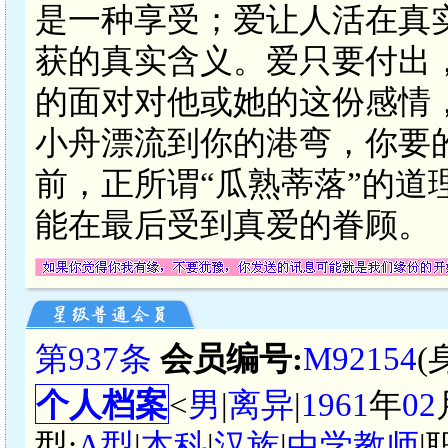
是一种享受；爱让人活在真
获的真实含义。爱只要付出
的面对对他或她的这份感情
小舟漂流到你的港弯，你要
前，正所谓“瓜熟蒂落”的道
能在最后受到真爱的眷顾。
第937条
会员编号:
M92154
(
个人档案
<
男
|
离异
|
1961
年
02
型:
A型
|
本科
|
汉族
|
中学教师
|