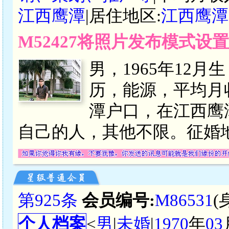
江西鹰潭
|居住地区:
江西鹰潭
M52427将照片发布模式设
男，1965年12
历，能源，平均月收
潭户口，在江西鹰
自己的人，其他不限。征婚地
第925条
会员编号:
M86531
(
个人档案
<
男
|
未婚
|
1970
年
03