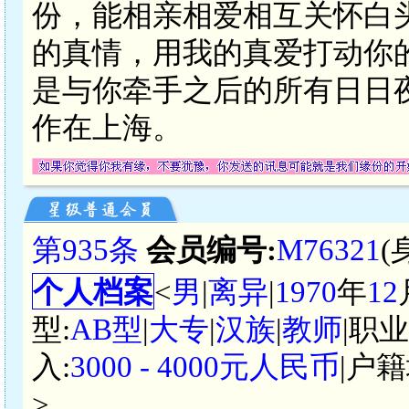
份，能相亲相爱相互关怀白
的真情，用我的真爱打动你
是与你牵手之后的所有日日
作在上海。
第935条
会员编号:
M76321
(
个人档案
<
男
|
离异
|
1970
年
12
型:
AB型
|
大专
|
汉族
|
教师
|职
入:
3000 - 4000元人民币
|户籍
>