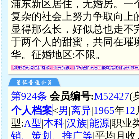
浦东新区居住，无婚房。一
复杂的社会上努力争取向上
显得那么长，好似总也走不
于两个人的甜蜜，共同在璀
华。征婚地区:不限。
第924条
会员编号:
M52427
(
个人档案
<
男
|
离异
|
1965
年
12
型:
A型
|
本科
|
汉族
|
能源
|职业
销、策划、推广等
|平均月收