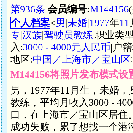
第936条
会员编号:
M144156
个人档案
<
男
|
未婚
|
1977
年
11
专
|
汉族
|
驾驶员教练
|职业类型
入:
3000 - 4000元人民币
|户籍
地区:
中国／上海市／宝山区
M144156将照片发布模式
男，1977年11月生，未婚
教练，平均月收入3000 - 
口，在上海市／宝山区居住
成功失败，累了想找一个港