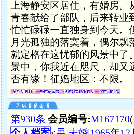
上海静安区居住，有婚房。
青春献给了部队，后来转业
忙忙碌碌一直独身到今天。
月光孤独的落寞着，偶尔飘
就定格在这忧郁的风景中了
景中，你我近在咫尺，却又
否有缘！征婚地区：不限。
第930条
会员编号:
M167170
个人档案
<
男
|
未婚
|
1965
年
12