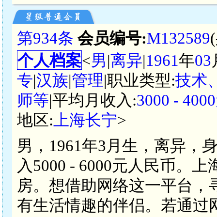
第934条
会员编号:
M132589
个人档案
<
男
|
离异
|
1961
年
03
专
|
汉族
|
管理
|职业类型:
技术
师等
|平均月收入:
3000 - 4
地区:
上海长宁
>
男，1961年3月生，离异，
入5000 - 6000元人民
房。想借助网络这一平台，
有生活情趣的伴侣。若通过