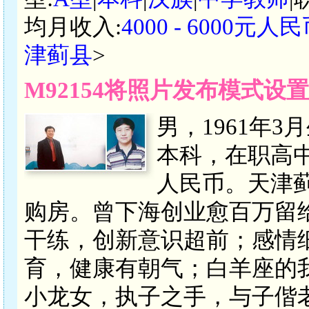
均月收入:
4000 - 6000元人
津蓟县
>
M92154将照片发布模式设
男，1961年3
本科，在职高中教
人民币。天津
购房。曾下海创业愈百万留
干练，创新意识超前；感情
育，健康有朝气；白羊座的
小龙女，执子之手，与子偕