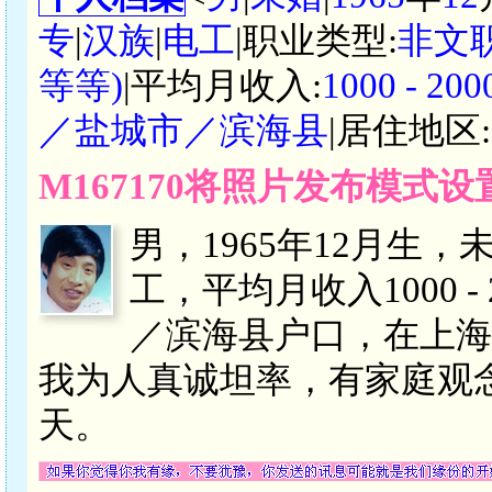
专
|
汉族
|
电工
|职业类型:
非文
等等)
|平均月收入:
1000 - 
／盐城市／滨海县
|居住地区:
M167170将照片发布模式
男，1965年12月生
工，平均月收入1000 
／滨海县户口，在上海
我为人真诚坦率，有家庭观
天。