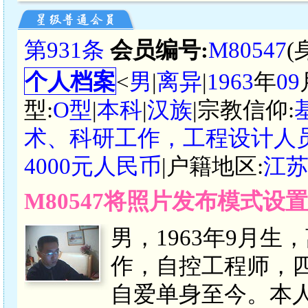
第931条
会员编号:
M80547
(
个人档案
<
男
|
离异
|
1963
年
09
型:
O型
|
本科
|
汉族
|宗教信仰:
术、科研工作，工程设计人
4000元人民币
|户籍地区:
江
M80547将照片发布模式设
男，1963年9月
作，自控工程师，
自爱单身至今。本人