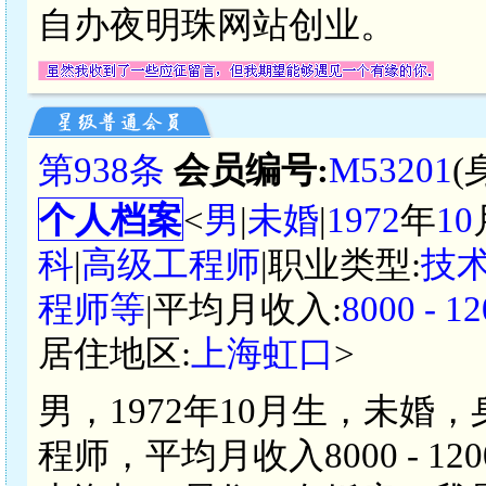
自办夜明珠网站创业。
第938条
会员编号:
M53201
(
个人档案
<
男
|
未婚
|
1972
年
10
科
|
高级工程师
|职业类型:
技
程师等
|平均月收入:
8000 -
居住地区:
上海虹口
>
男，1972年10月生，未婚
程师，平均月收入8000 - 