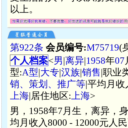
以上。
第922条
会员编号:
M75719
(
个人档案
<
男
|
离异
|
1958
年
07
型:
A型
|
大专
|
汉族
|
销售
|职业
销、策划、推广等
|平均月收
上海
|居住地区:
上海
>
男，1958年7月生，离异，
均月收入8000 - 1200