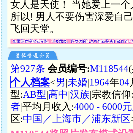
女人是天使！ 当她爱上一个
所以! 男人不要伤害深爱自己
飞回天堂。
第927条
会员编号:
M118544
个人档案
<
男
|
未婚
|
1964
年
04
型:
AB型
|
高中
|
汉族
|宗教信仰
者
|平均月收入:
4000 - 600
区:
中国／上海市／浦东新区