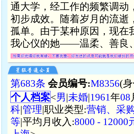
通大学，经工作的频繁调动
初步成效。随着岁月的流逝
孤单。由于某种原因，现在
我心仪的她——温柔、善良
第683条
会员编号:
M8356
(
个人档案
<
男
|
未婚
|
1961
年
08
科
|
管理
|职业类型:
营销、采
等
|平均月收入:
8000 - 120
上海
>