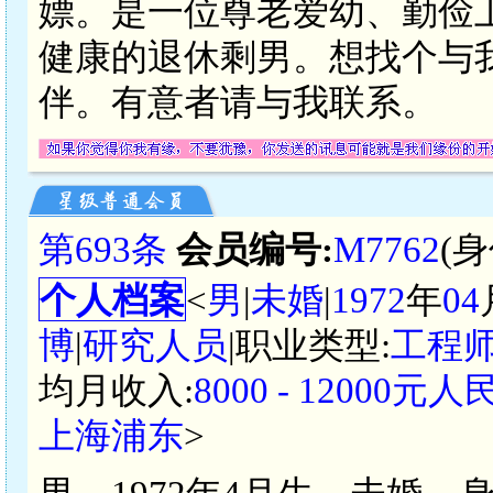
嫖。是一位尊老爱幼、勤俭
健康的退休剩男。想找个与
伴。有意者请与我联系。
第693条
会员编号:
M7762
(
个人档案
<
男
|
未婚
|
1972
年
04
博
|
研究人员
|职业类型:
工程
均月收入:
8000 - 12000元
上海浦东
>