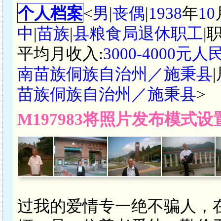
个人档案
<
男
|
丧偶
|
1938
年
10
中
|
苗族
|
县粮食局退休职工
|
平均月收入:
3000-4000元人
南苗族侗族自治州／施秉县
苗族侗族自治州／施秉县
>
M197983将照片发布模式
过我的爱情专一绝不骗人，