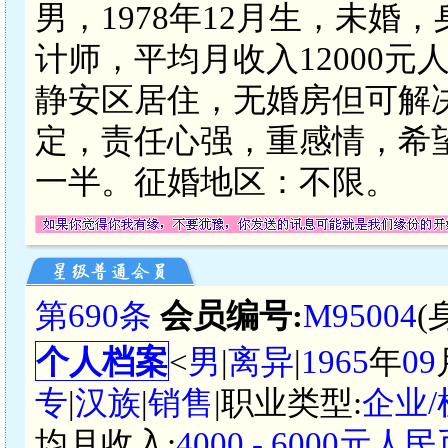
男，1978年12月生，未婚
计师，平均月收入12000
静安区居住，无婚房但可解
定，责任心强，重感情，希
一半。征婚地区：不限。
第690条
会员编号:
M95004
(
个人档案
<
男
|
离异
|
1965
年
09
专
|
汉族
|
销售
|职业类型:
企业
均月收入:
4000 - 6000元人