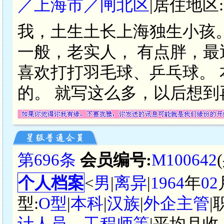
／上海市／闸北区
|居住地区:
我，土生土长上海独生小孩
一般，老实人， 有点胖，
喜欢打打羽毛球、乒乓球。
的。 就写这么多，以后想到
第696条
会员编号:
M100642
个人档案
<
男
|
离异
|
1964
年
02
型:
O型
|
本科
|
汉族
|
外企主管
|
计人员、工程师等
|平均月收