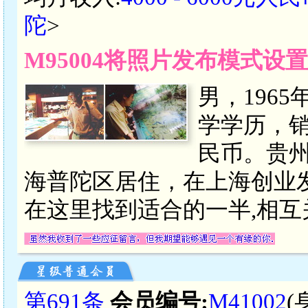
陀
>
M95004将照片发布模式设
男，196
学学历，销售
民币。贵
海普陀区居住，在上海创业
在这里找到适合的一半,相互
第691条
会员编号:
M41002
(