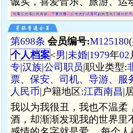
诚实，喜爱音乐、旅游、运
第698条
会员编号:
M125180
个人档案
<
男
|
未婚
|
1979
年
02
专
|
汉族
|
公司职员
|职业类型:
票、保安、司机、导游、服务
人民币
|户籍地区:
江西南昌
|
我以为我很丑，我也不温柔
酒，却渐渐发现我的世界里
感情的名字就是爱。 每个