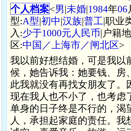
个人档案
<
男
|
未婚
|
1984
年
06
型:
A型
|
初中
|
汉族
|
普工
|职业
入:
少于1000元人民币
|户籍地
区:
中国／上海市／闸北区
>
我以前好想结婚，可是我以
候，她告诉我：她要钱、房
此我就没有再找女朋友了。
现在我人也不小了，也考虑
单身的日子终是不行的，渴
人，承担起家庭的责任。我