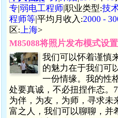
专
|
弱电工程师
|职业类型:
技
程师等
|平均月收入:
2000 -
区:
上海
>
M85088将照片发布模式设
我们可以怀着谨慎
的魅力在于我们可以
一份情缘。我的性
处要真诚，不必扭捏作态。7
为伴，为友，为师，寻求未
富之人，我们可以聊聊，并