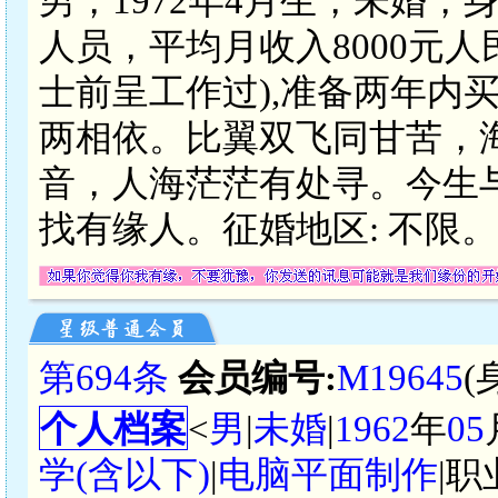
男，1972年4月生，未婚，
人员，平均月收入8000元人
士前呈工作过),准备两年内
两相依。比翼双飞同甘苦，
音，人海茫茫有处寻。今生
找有缘人。征婚地区: 不限。
第694条
会员编号:
M19645
(
个人档案
<
男
|
未婚
|
1962
年
05
学(含以下)
|
电脑平面制作
|职