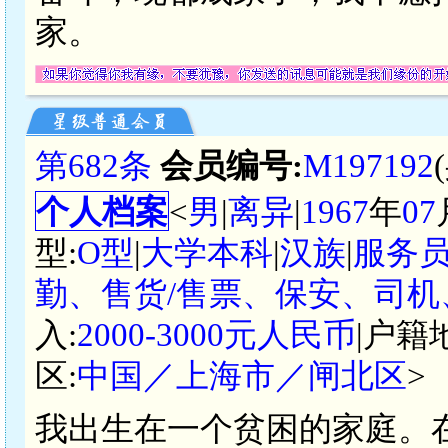
家。
第682条
会员编号:
M197192
个人档案
<
男
|
离异
|
1967
年
07
型:
O型
|
大学本科
|
汉族
|
服务
勤、售货/售票、保安、司机
入:
2000-3000元人民币
|户籍
区:
中国／上海市／闸北区
>
我出生在一个贫困的家庭。