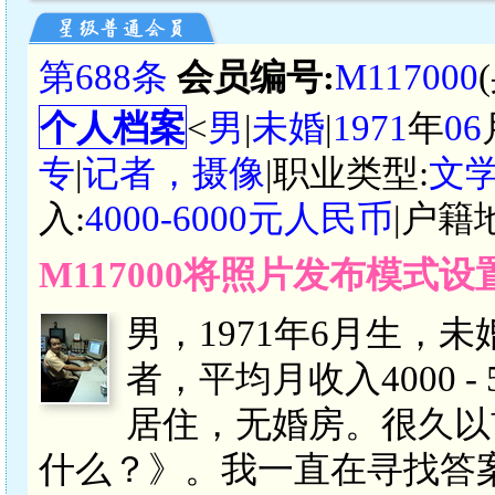
第688条
会员编号:
M117000
个人档案
<
男
|
未婚
|
1971
年
06
专
|
记者，摄像
|职业类型:
文
入:
4000-6000元人民币
|户籍
M117000将照片发布模式
男，1971年6月生，
者，平均月收入4000 
居住，无婚房。很久以
什么？》。我一直在寻找答