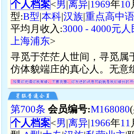
个人档案
<
男
|
离异
|
1969
年
10
型:
B型
|
本科
|
汉族
|
重点高中
平均月收入:
3000 - 4000元
上海浦东
>
寻觅于茫茫人世间，寻觅属
仿体貌端庄的真心人。无意
第700条
会员编号:
M168080
个人档案
<
男
|
离异
|
1966
年
11