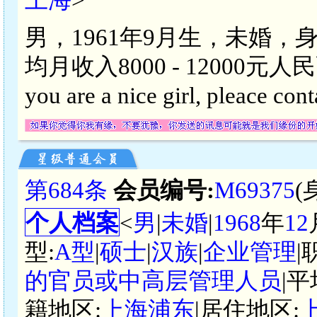
男，1961年9月生，未婚，
均月收入8000 - 12000
you are a nice girl, pleac
第684条
会员编号:
M69375
(
个人档案
<
男
|
未婚
|
1968
年
12
型:
A型
|
硕士
|
汉族
|
企业管理
|
的官员或中高层管理人员
|
籍地区:
上海浦东
|居住地区: