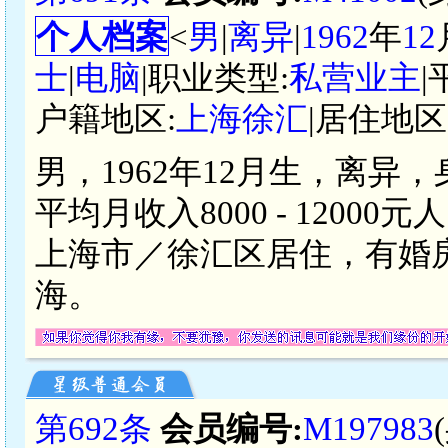
个人档案
<
男
|
离异
|
1962
年
12
士
|
电脑
|职业类型:
私营业主
|
户籍地区:
上海徐汇
|居住地区
男，1962年12月生，离异
平均月收入8000 - 120
上海市／徐汇区居住，有婚房
海。
第692条
会员编号:
M197983