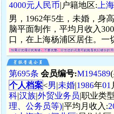
4000元人民币
|户籍地区:
上
男，1962年5生，未婚，身
脑平面制作，平均月收入3000
口，在上海杨浦区居住。一
第695条
会员编号:
M194589
个人档案
<
男
|
未婚
|
1986
年
01
科
|
汉族
|
外贸业务员
|职业类型
理、公务员等)
|平均月收入:
2