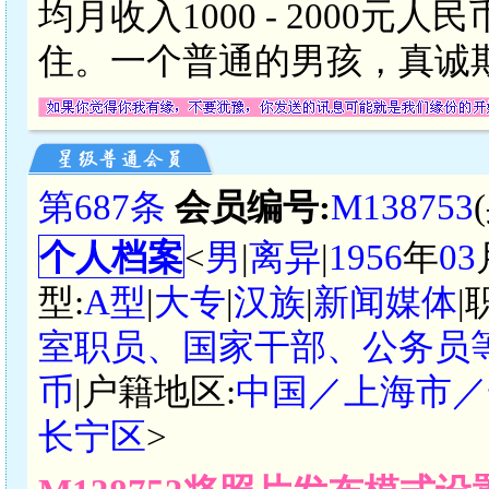
均月收入1000 - 2000
住。一个普通的男孩，真诚
第687条
会员编号:
M138753
个人档案
<
男
|
离异
|
1956
年
03
型:
A型
|
大专
|
汉族
|
新闻媒体
|
室职员、国家干部、公务员
币
|户籍地区:
中国／上海市／
长宁区
>