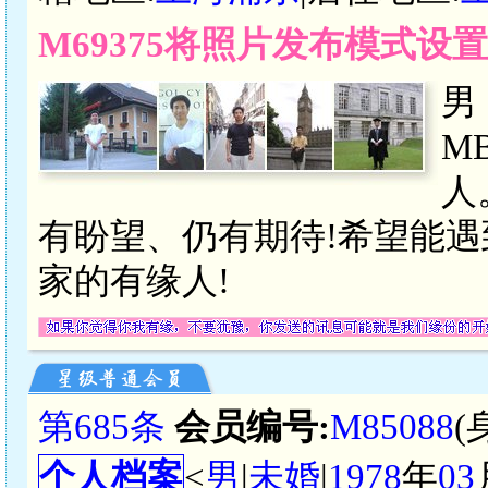
M69375将照片发布模式设
男
M
人
有盼望、仍有期待!希望能
家的有缘人!
第685条
会员编号:
M85088
(
个人档案
<
男
|
未婚
|
1978
年
03