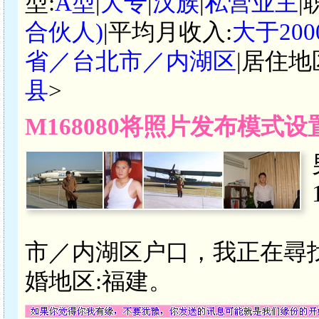
型:
A型
|
大专
|
汉族
|
私营业主
|
合伙人)
|平均月收入:
大于20
省／台北市／内湖区
|居住地
县
>
M168080将照片发布模式
市／内湖区户口，我正在尋
婚地区:福建。