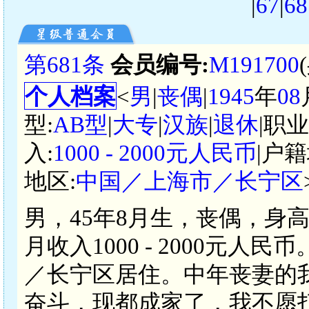
|
67
|
68
第681条
会员编号:
M191700
个人档案
<
男
|
丧偶
|
1945
年
08
型:
AB型
|
大专
|
汉族
|
退休
|职
入:
1000 - 2000元人民币
|户籍
地区:
中国／上海市／长宁区
男，45年8月生，丧偶，身
月收入1000 - 2000元
／长宁区居住。中年丧妻的
奋斗，现都成家了，我不愿