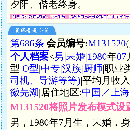
夕阳、偕老终身。
第686条
会员编号:
M131520
个人档案
<
男
|
未婚
|
1980
年
07
型:
O型
|
中专
|
汉族
|
厨师
|职业
司机、导游等等)
|平均月收入
徽芜湖
|居住地区:
中国／上海
M131520将照片发布模式
男，1980年7月生，未婚，