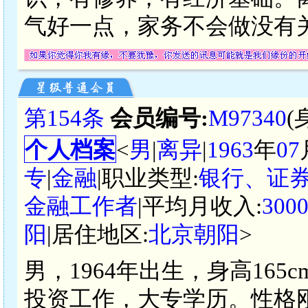
气好一点，家务不会做没有
第154条
会员编号:
M97340
(
个人档案
<
男
|
离异
|
1963
年
07
专
|
金融
|职业类型:
银行、证
金融工作者
|平均月收入:
300
阳
|居住地区:
北京朝阳
>
男，1964年出生，身高16
投资工作，大专学历。性格