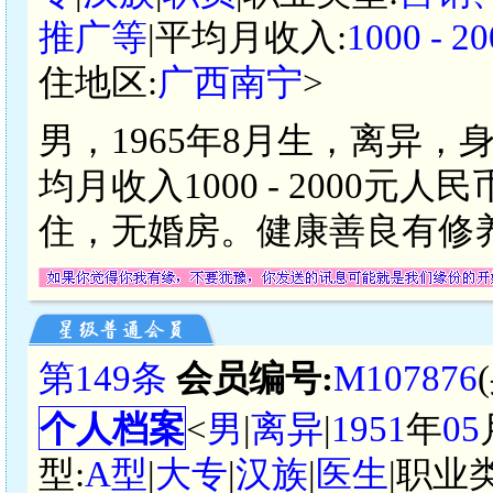
推广等
|平均月收入:
1000 -
住地区:
广西南宁
>
男，1965年8月生，离异，
均月收入1000 - 2000
住，无婚房。健康善良有修
第149条
会员编号:
M107876
个人档案
<
男
|
离异
|
1951
年
05
型:
A型
|
大专
|
汉族
|
医生
|职业