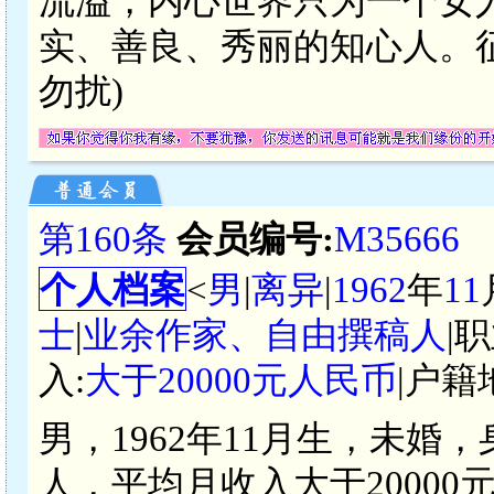
流溢，内心世界只为一个女
实、善良、秀丽的知心人。征
勿扰)
第160条
会员编号:
M35666
个人档案
<
男
|
离异
|
1962
年
11
士
|
业余作家、自由撰稿人
|
入:
大于20000元人民币
|户籍
男，1962年11月生，未婚
人，平均月收入大于2000