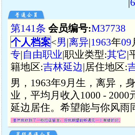
|
第141条
会员编号:
M37738
个人档案
<
男
|
离异
|
1963
年
09
专
|
自由职业
|职业类型:
其它
|
籍地区:
吉林延边
|居住地区:
男，1963年9月生，离异，
业，平均月收入1000 - 2
延边居住。希望能与你风雨同