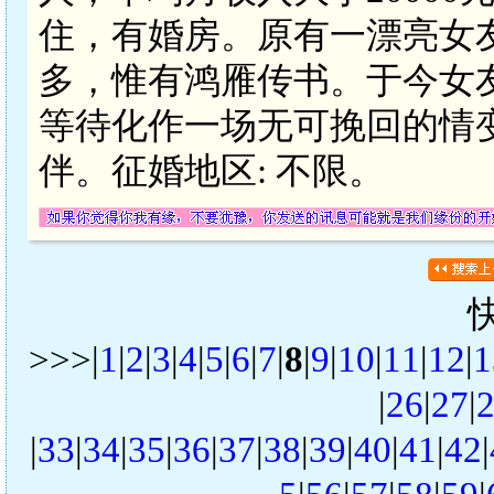
住，有婚房。原有一漂亮女
多，惟有鸿雁传书。于今女
等待化作一场无可挽回的情
伴。征婚地区: 不限。
>>>|
1
|
2
|
3
|
4
|
5
|
6
|
7
|
8
|
9
|
10
|
11
|
12
|
1
|
26
|
27
|
|
33
|
34
|
35
|
36
|
37
|
38
|
39
|
40
|
41
|
42
|