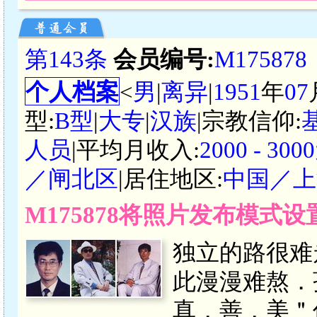
第143条
会员编号:
M175878
个人档案
<
男
|
离异
|
1951
年
07
型:
B型
|
大专
|
汉族
|宗教信仰:
人员
|平均月收入:
2000 - 3
／闸北区
|居住地区:
中国／上
M175878将照片发布模式
独立的路很难
此漫漫难熬．
真，善，美＂