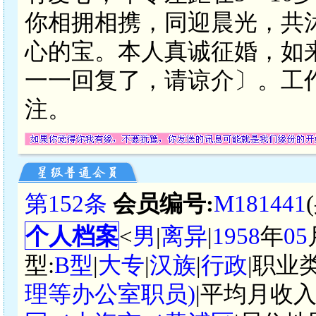
你相拥相携，同迎晨光，共
心的宝。本人真诚征婚，如
一一回复了，请谅介〕。工
注。
第152条
会员编号:
M181441
个人档案
<
男
|
离异
|
1958
年
05
型:
B型
|
大专
|
汉族
|
行政
|职业
理等办公室职员)
|平均月收入