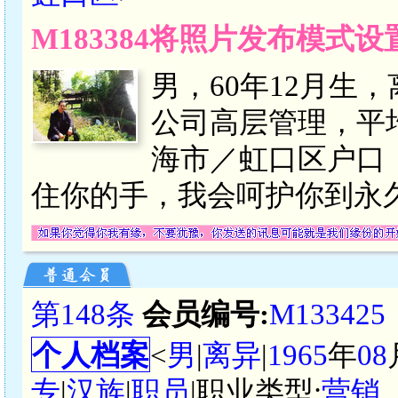
M183384将照片发布模式
男，60年12月生
公司高层管理，平均月
海市／虹口区户口
住你的手，我会呵护你到永
第148条
会员编号:
M133425
个人档案
<
男
|
离异
|
1965
年
08
专
|
汉族
|
职员
|职业类型:
营销