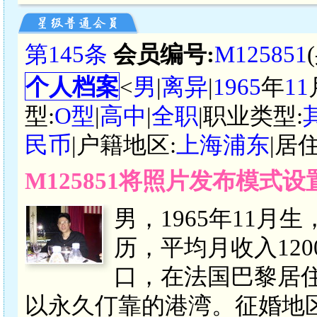
第145条
会员编号:
M125851
个人档案
<
男
|
离异
|
1965
年
11
型:
O型
|
高中
|
全职
|职业类型:
民币
|户籍地区:
上海浦东
|居
M125851将照片发布模式
男，1965年11月
历，平均月收入1200
口，在法国巴黎居
以永久仃靠的港湾。征婚地