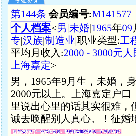
第144条
会员编号:
M141577
个人档案
<
男
|
未婚
|
1965
年
09
专
|
汉族
|
制造业
|职业类型:
工
平均月收入:
2000 - 3000元
上海嘉定
>
男，1965年9月生，未婚，
2000元以上。上海嘉定户
里说出心里的话其实很难，
诚去唤醒别人真心。！征婚