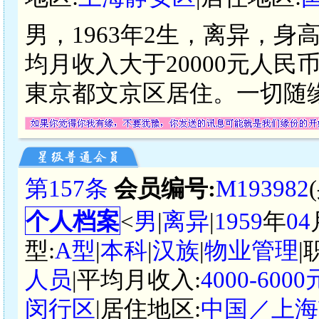
男，1963年2生，离异，身
均月收入大于20000元人
東京都文京区居住。一切随
第157条
会员编号:
M193982
个人档案
<
男
|
离异
|
1959
年
04
型:
A型
|
本科
|
汉族
|
物业管理
|
人员
|平均月收入:
4000-60
闵行区
|居住地区:
中国／上海