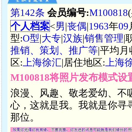
第142条
会员编号:
M100818
个人档案
<
男
|
丧偶
|
1963
年
09
型:
O型
|
大专
|
汉族
|
销售管理
|
推销、策划、推广等
|平均月
区:
上海徐汇
|居住地区:
上海
M100818将照片发布模式
浪漫、风趣、敬老爱幼、不
心，这就是我。我就是你寻
那位。