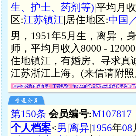
生、护士、药剂等)
|平均月收
区:
江苏镇江
|居住地区:
中国
男，1951年5月生，离异，
师，平均月收入8000 - 1
住地镇江，有婚房。寻求真
江苏浙江上海。(来信请附照
第150条
会员编号:
M107817
个人档案
<
男
|
离异
|
1956
年
08