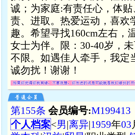
诚；为家庭:有责任心，体贴
责、进取。热爱运动，喜欢
趣。希望寻找160cm左右
女士为伴。限：30-40岁
不限。如遇佳人牵手，我定
诚勿扰！谢谢！
第155条
会员编号:
M199413
个人档案
<
男
|
离异
|
1959
年
03