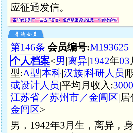
应征通发信。
第146条
会员编号:
M193625
个人档案
<
男
|
离异
|
1942
年
03
型:
A型
|
本科
|
汉族
|
科研人员
|
或设计人员
|平均月收入:
300
江苏省／苏州市／金阊区
|居
金阊区
>
男，1942年3月生，离异，