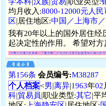
学本科
|
汉族
|
贸易
|职业类型:
均月收入:
8000-12000元人
区
|居住地区:
中国／上海市／
我有20年以上的国外居住
起决定性的作用。 希望对
第156条
会员编号:
M38287
个人档案
<
男
|
离异
|
1963
年
02
科
|
貿易員
|职业类型:
其它
|平
地区:
上海静安区
|居住地区: