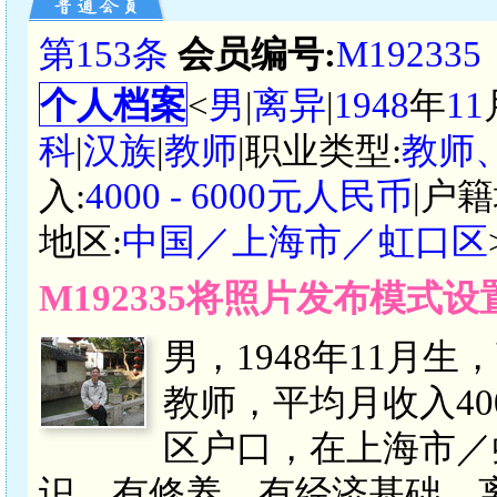
第153条
会员编号:
M192335
个人档案
<
男
|
离异
|
1948
年
11
科
|
汉族
|
教师
|职业类型:
教师
入:
4000 - 6000元人民币
|户籍
地区:
中国／上海市／虹口区
M192335将照片发布模式
男，1948年11月
教师，平均月收入400
区户口，在上海市／
识，有修养，有经济基础。