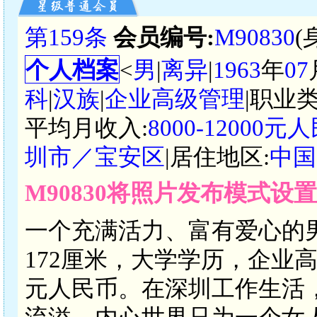
第159条
会员编号:
M90830
(
个人档案
<
男
|
离异
|
1963
年
07
科
|
汉族
|
企业高级管理
|职业类
平均月收入:
8000-12000元
圳市／宝安区
|居住地区:
中国
M90830将照片发布模式设
一个充满活力、富有爱心的男
172厘米，大学学历，企业高级
元人民币。在深圳工作生活