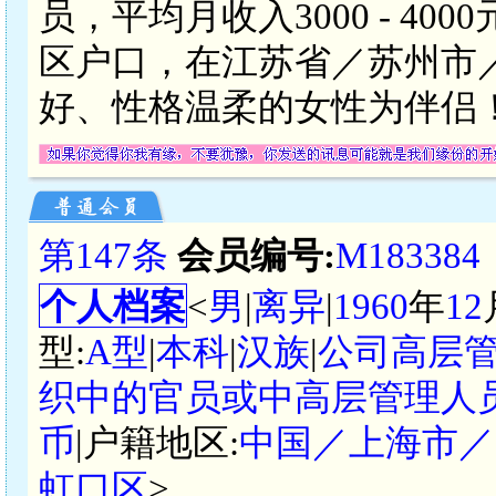
员，平均月收入3000 - 4
区户口，在江苏省／苏州市
好、性格温柔的女性为伴侣
第147条
会员编号:
M183384
个人档案
<
男
|
离异
|
1960
年
12
型:
A型
|
本科
|
汉族
|
公司高层
织中的官员或中高层管理人
币
|户籍地区:
中国／上海市／
虹口区
>