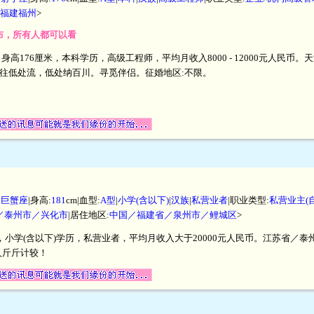
福建福州
>
发布，所有人都可以看
，身高176厘米，本科学历，高级工程师，平均月收入8000 - 12000元人民
往低处流，低处纳百川。寻觅伴侣。征婚地区:不限。
|
巨蟹座
|身高:
181
cm|血型:
A型
|
小学(含以下)
|
汉族
|
私营业者
|职业类型:
私营业主(
／泰州市／兴化市
|居住地区:
中国／福建省／泉州市／鲤城区
>
厘米，小学(含以下)学历，私营业者，平均月收入大于20000元人民币。江苏省
人斤斤计较！