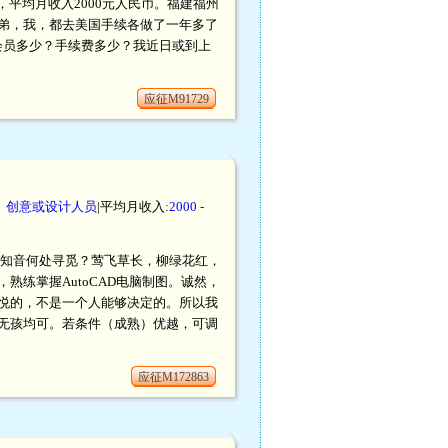
理，平均月收入2000元人民币。福建福州
弟，我，都去美国手续各做了一年多了
？会员多少？手续费多少？我近日或到上
应征M91729
、创意或设计人员
|平均月收入:
2000 -
众生，知音何处寻觅？莺飞草长，柳绿花红，
练掌握AutoCAD电脑制图。诚然，
悦的，不是一个人能够决定的。所以我
无孩均可。若条件（成熟）优越，可调
应征M172863