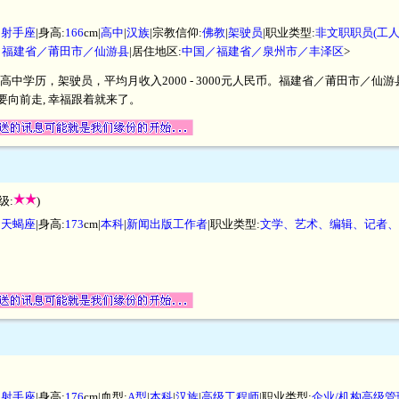
|
射手座
|身高:
166
cm|
高中
|
汉族
|宗教信仰:
佛教
|
架驶员
|职业类型:
非文职职员(工
／福建省／莆田市／仙游县
|居住地区:
中国／福建省／泉州市／丰泽区
>
，高中学历，架驶员，平均月收入2000 - 3000元人民币。福建省／莆田市／
只要向前走, 幸福跟着就来了。
级:
)
|
天蝎座
|身高:
173
cm|
本科
|
新闻出版工作者
|职业类型:
文学、艺术、编辑、记者、
|
射手座
|身高:
176
cm|血型:
A型
|
本科
|
汉族
|
高级工程师
|职业类型:
企业/机构高级