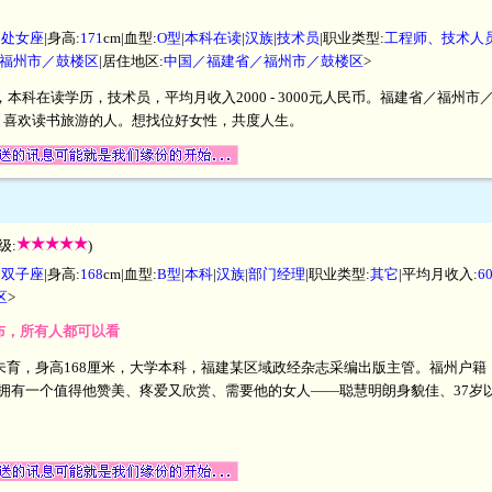
|
处女座
|身高:
171
cm|血型:
O型
|
本科在读
|
汉族
|
技术员
|职业类型:
工程师、技术人
福州市／鼓楼区
|居住地区:
中国／福建省／福州市／鼓楼区
>
米，本科在读学历，技术员，平均月收入2000 - 3000元人民币。福建省／福
，喜欢读书旅游的人。想找位好女性，共度人生。
级:
)
|
双子座
|身高:
168
cm|血型:
B型
|
本科
|
汉族
|
部门经理
|职业类型:
其它
|平均月收入:
6
区
>
发布，所有人都可以看
短婚未育，身高168厘米，大学本科，福建某区域政经杂志采编出版主管。福州户
拥有一个值得他赞美、疼爱又欣赏、需要他的女人——聪慧明朗身貌佳、37岁