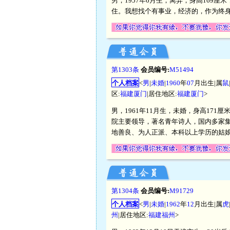
男，1957年6月生，离异，身高169厘
住。我想找个有事业，经济的，作为终
第1303条
会员编号:
M51494
个人档案
<
男
|
未婚
|
1960
年
07
月出生|属
鼠
区:
福建厦门
|居住地区:
福建厦门
>
男，1961年11月生，未婚，身高171
院主要领导，著名青年诗人，国内多家
地善良、为人正派、本科以上学历的姑
第1304条
会员编号:
M91729
个人档案
<
男
|
未婚
|
1962
年
12
月出生|属
虎
州
|居住地区:
福建福州
>