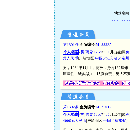
快速翻页>
|
33
|
34
|
35
|
3
第1301条
会员编号:
M188335
个人档案
<
男
|
离异
|
1964
年
01
月出生|属
兔
元人民币
|户籍地区:
中国／江苏省／泰州
男，1964年1月生，离异，身高180
区居住。诚实做人，认真负责，男人不
第1302条
会员编号:
M171012
个人档案
<
男
|
离异
|
1957
年
06
月出生|属
鸡
4000元人民币
|户籍地区:
中国／福建省／