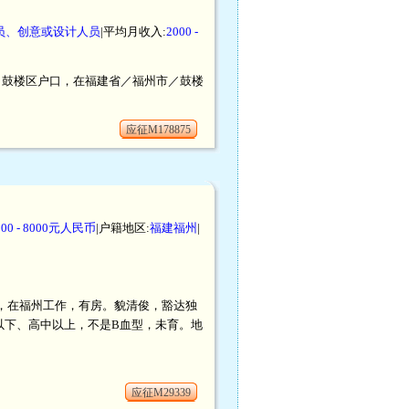
员、创意或设计人员
|平均月收入:
2000 -
州市／鼓楼区户口，在福建省／福州市／鼓楼
应征M178875
000 - 8000元人民币
|户籍地区:
福建福州
|
籍，在福州工作，有房。貌清俊，豁达独
以下、高中以上，不是B血型，未育。地
应征M29339