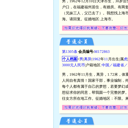
男，1962年12月10日天津市生，30
户口，在福建福州居住，有婚房。有两
（兄妹三人，父已去了）。我想找上海市女
海。请回复。征婚地区:上海市。
第1305条
会员编号:
M172863
个人档案
<
男
|
离异
|
1962
年
11
月出生|属
虎
3000元人民币
|户籍地区:
中国／福建省／
男，1962年11月生，离异，1.72米
人间自有真情！国家干部，事业编制，外
每个人都有属于自己的梦想，若要梦幻
想征求你的同意，帮我圆一个完整的梦
往女方所在地工作。征婚地区：不限。来