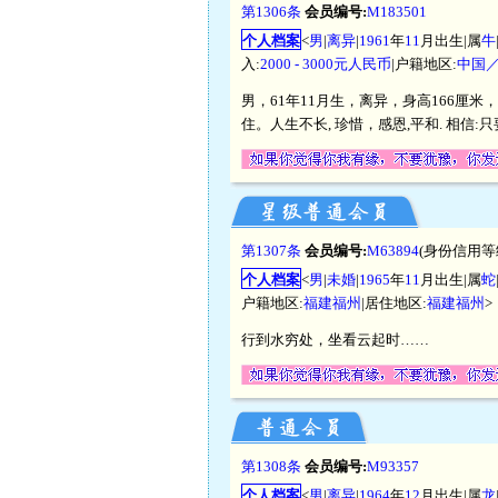
第1306条
会员编号:
M183501
个人档案
<
男
|
离异
|
1961
年
11
月出生|属
牛
入:
2000 - 3000元人民币
|户籍地区:
中国
男，61年11月生，离异，身高166厘米
住。人生不长, 珍惜，感恩,平和. 相信:
第1307条
会员编号:
M63894
(身份信用等
个人档案
<
男
|
未婚
|
1965
年
11
月出生|属
蛇
户籍地区:
福建福州
|居住地区:
福建福州
>
行到水穷处，坐看云起时……
第1308条
会员编号:
M93357
个人档案
<
男
|
离异
|
1964
年
12
月出生|属
龙