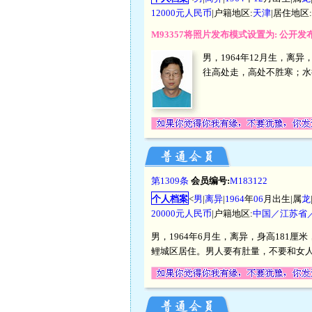
12000元人民币
|户籍地区:
天津
|居住地区:
M93357将照片发布模式设置为: 公开
男，1964年12月生，离异
往高处走，高处不胜寒；水
第1309条
会员编号:
M183122
个人档案
<
男
|
离异
|
1964
年
06
月出生|属
龙
20000元人民币
|户籍地区:
中国／江苏省
男，1964年6月生，离异，身高181
鲤城区居住。男人要有肚量，不要和女