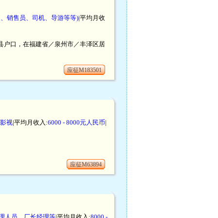
人、销售员、司机、导游等等)
|平均月收
仙游县户口，在福建省／泉州市／丰泽区居
应征M183501
影视
|平均月收入:
6000 - 8000元人民币
|
应征M63894
管理人员，厂长经理等
|平均月收入:
8000 -