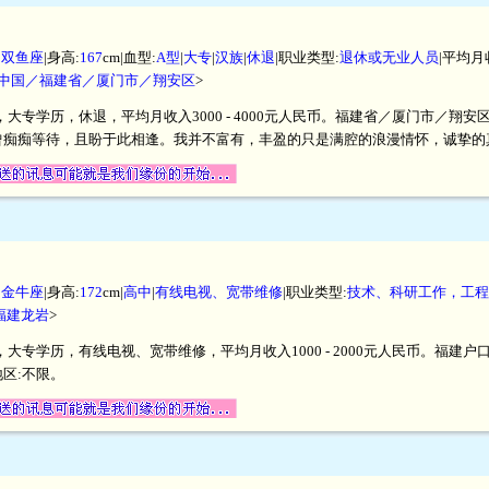
|
双鱼座
|身高:
167
cm|血型:
A型
|
大专
|
汉族
|
休退
|职业类型:
退休或无业人员
|平均月
中国／福建省／厦门市／翔安区
>
米，大专学历，休退，平均月收入3000 - 4000元人民币。福建省／厦门市／
曾痴痴等待，且盼于此相逢。我并不富有，丰盈的只是满腔的浪漫情怀，诚挚的
|
金牛座
|身高:
172
cm|
高中
|
有线电视、宽带维修
|职业类型:
技术、科研工作，工程
福建龙岩
>
米，大专学历，有线电视、宽带维修，平均月收入1000 - 2000元人民币。福
区:不限。