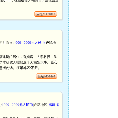
／连江县户口，在福建省／福州市／连江县居
应征M171012
平均月收入:
4000 - 6000元人民币
|户籍地
口，在福建厦门居住，有婚房。大学教授，学
学术研究无暇顾及个人婚姻大事。觅心
意者勿访。征婚地区:不限。
应征M51494
:
1000 - 2000元人民币
|户籍地区:
福建福