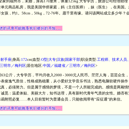
岁后全家到福州市，未婚，身高170厘米，体重125kg 大专学历，旅游公司经理助
套单元商品私房，我是美国华侨家庭，妈（主任医师），妹（医生），在美国。
孩，约1。58cm，50kg，72-76年。愿千里有缘。请问该网站成立多少年
|
射手座
|身高:
172
cm|血型:
O型
|
大专
|
汉族
|
国家干部
|职业类型:
工程师、技术人员
三明市／梅列区
|居住地区:
中国／福建省／三明市／梅列区
>
，体重63公斤，大专学历，平均月收入2000 - 3000元人民币。茫茫人海，芸芸
表俊逸气质佳，性格成熟稳重，从小爱好文学音乐书法，熟悉电脑软硬件操作，熟
成真，必须努力。但是属于感情的梦境，不是一个人所能完成的。感情是两厢情
。诚觅：温柔体贴、美丽大方，知书达理，具有新时代青年气质的女性。婚否有
函附照必复……本人目前暂时为普通会员，只能收阅带有“应征通”的来信。