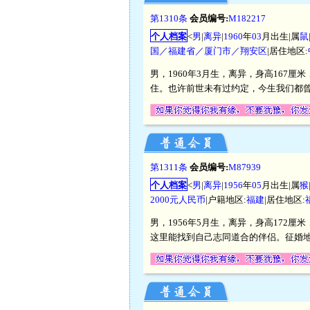
第1310条
会员编号:
M182217
个人档案
<
男
|
离异
|
1960
年
03
月出生|属
鼠
国／福建省／厦门市／翔安区
|居住地区:
男，1960年3月生，离异，身高167厘
住。也许前世未有过约定，今生我们都
第1311条
会员编号:
M87939
个人档案
<
男
|
离异
|
1956
年
05
月出生|属
猴
2000元人民币
|户籍地区:
福建
|居住地区:
男，1956年5月生，离异，身高172厘
这里能找到自己志同道合的伴侣。征婚地