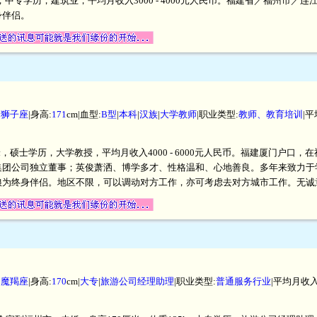
米，中专学历，建筑业，平均月收入3000 - 4000元人民币。福建省／福州市
身伴侣。
|
狮子座
|身高:
171
cm|血型:
B型
|
本科
|
汉族
|
大学教师
|职业类型:
教师、教育培训
|
厘米，硕士学历，大学教授，平均月收入4000 - 6000元人民币。福建厦门户
集团公司独立董事；英俊萧洒、博学多才、性格温和、心地善良。多年来致力于
娘为终身伴侣。地区不限，可以调动对方工作，亦可考虑去对方城市工作。无诚
|
魔羯座
|身高:
170
cm|
大专
|
旅游公司经理助理
|职业类型:
普通服务行业
|平均月收入