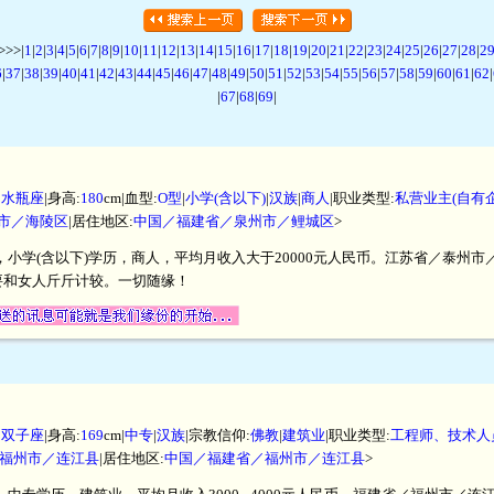
>>|
1
|
2
|
3
|
4
|
5
|
6
|
7
|
8
|
9
|
10
|
11
|
12
|
13
|
14
|
15
|
16
|
17
|
18
|
19
|
20
|
21
|
22
|
23
|
24
|
25
|
26
|
27
|
28
|
2
6
|
37
|
38
|
39
|
40
|
41
|
42
|
43
|
44
|
45
|
46
|
47
|
48
|
49
|
50
|
51
|
52
|
53
|
54
|
55
|
56
|
57
|
58
|
59
|
60
|
61
|
62
|
|
67
|
68
|
69
|
|
水瓶座
|身高:
180
cm|血型:
O型
|
小学(含以下)
|
汉族
|
商人
|职业类型:
私营业主(自有
市／海陵区
|居住地区:
中国／福建省／泉州市／鲤城区
>
厘米，小学(含以下)学历，商人，平均月收入大于20000元人民币。江苏省／泰
要和女人斤斤计较。一切随缘！
|
双子座
|身高:
169
cm|
中专
|
汉族
|宗教信仰:
佛教
|
建筑业
|职业类型:
工程师、技术人
福州市／连江县
|居住地区:
中国／福建省／福州市／连江县
>