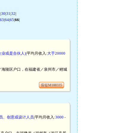
9
|
30
|
31
|
32
|
63
|
64
|
65
|
66
|
企业或是合伙人)
|平均月收入:
大于20000
州市／海陵区户口，在福建省／泉州市／鲤城
应征M188335
员、创意或设计人员
|平均月收入:
3000 -