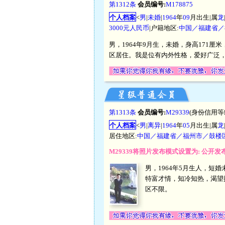
第1312条
会员编号:
M178875
个人档案
<
男
|
未婚
|
1964
年
09
月出生|属
龙
3000元人民币
|户籍地区:
中国／福建省／
男，1964年9月生，未婚，身高171厘
区居住。我是位有内外性格，爱好广泛
第1313条
会员编号:
M29339
(身份信用等
个人档案
<
男
|
离异
|
1964
年
05
月出生|属
龙
居住地区:
中国／福建省／福州市／鼓楼
M29339将照片发布模式设置为: 公开
男，1964年5月生人，
特富才情，知冷知热，渴望
区不限。