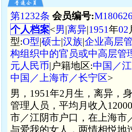
第1232条
会员编号:
M18062
个人档案
<
男
|
离异
|
1951
年
02
型:
O型
|
硕士
|
汉族
|
企业高层
构组织中的官员或中高层管
元人民币
|户籍地区:
中国／江
中国／上海市／长宁区
>
男，1951年2月生，离异，
管理人员，平均月收入12000
市／江阴市户口，在上海市
与爱我的女人，两情相悦地