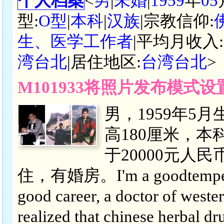
个人档案
<
男
|
未婚
|
1959
年
05
型:
O型
|
本科
|
汉族
|宗教信仰:
生、医学工作者
|平均月收入:
湾台北
|居住地区:
台湾台北
>
M101933将照片发布模式
男，1959年5
高180厘米，
于20000元人
住，有婚房。I'm a goodtempered
good career, a doctor of weste
realized that chinese herbal dr