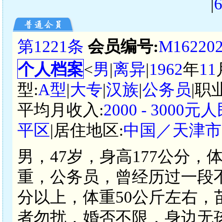
|
第1221条
会员编号:
M16220
个人档案
<
男
|
离异
|
1962
年
11
型:
A型
|
大专
|
汉族
|
公务员
|职
平均月收入:
2000 - 3000元
平区
|居住地区:
中国／天津市
男，47岁，身高177公分，
重，公务员，曾经历过一段不幸
分以上，体重50公斤左右
者勿扰，婚否不限，身边无