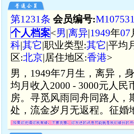
第1231条
会员编号:
M10753
个人档案
<
男
|
离异
|
1949
年
07
科
|
其它
|职业类型:
其它
|平均
区:
北京
|居住地区:
香港
>
男，1949年7月生，离异，
均月收入2000 - 3000
房。寻觅风雨同舟同路人，
处，流金岁月无返程。征婚地