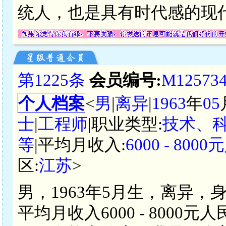
统人，也是具有时代感的现代
第1225条
会员编号:
M12573
个人档案
<
男
|
离异
|
1963
年
05
士
|
工程师
|职业类型:
技术、
等
|平均月收入:
6000 - 800
区:
江苏
>
男，1963年5月生，离异，
平均月收入6000 - 800