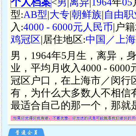
个人档案
<
男
|
离异
|
1964
年
05
型:
AB型
|
大专
|
朝鲜族
|
自由职
入:
4000 - 6000元人民币
|户籍
鸡冠区
|居住地区:
中国／上海
男，1964年5月生，离异，
业，平均月收入4000 - 6
冠区户口，在上海市／闵行
有，为什么大多数人不相信
最适合自己的那一个，那就