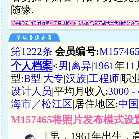
随缘.
第1222条
会员编号:
M15746
个人档案
<
男
|
离异
|
1961
年
11
型:
B型
|
大专
|
汉族
|
工程师
|职
设计人员
|平均月收入:
3000 
海市／松江区
|居住地区:
中国
M157465将照片发布模式
男，1961年出生，