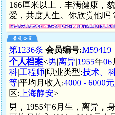
166厘米以上，丰满健康，
爱，共度人生。你欣赏他吗？
第1236条
会员编号:
M59419
个人档案
<
男
|
离异
|
1955
年
06
科
|
工程师
|职业类型:
技术、
等
|平均月收入:
4000 - 600
区:
上海静安
>
男，1955年6月生，离异，