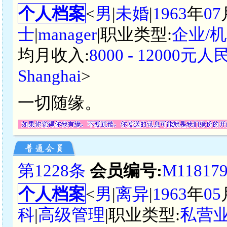
个人档案
<
男
|
未婚
|
1963
年
07
士
|
manager
|职业类型:
企业/
均月收入:
8000 - 12000元
Shanghai
>
一切随缘。
第1228条
会员编号:
M11817
个人档案
<
男
|
离异
|
1963
年
05
科
|
高级管理
|职业类型:
私营业