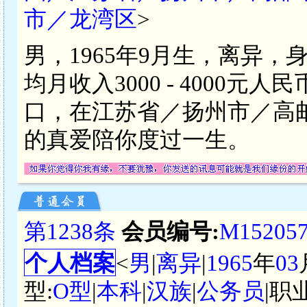
市／龙湾区
>
男，1965年9月生，离异，
均月收入3000 - 4000
口，在江苏省／扬州市／高
的真爱陪你度过一生。
第1238条
会员编号:
M15205
个人档案
<
男
|
离异
|
1965
年
03
型:
O型
|
本科
|
汉族
|
公务员
|职