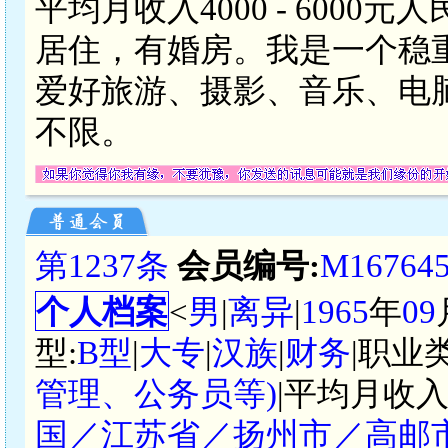
平均月收入4000 - 600
居住，有婚房。我是一个稳
爱好旅游、摄影、音乐、电
不限。
第1237条
会员编号:
M16764
个人档案
<
男
|
离异
|
1965
年
09
型:
B型
|
大专
|
汉族
|
财务
|职业
管理、公务员等)
|平均月收入
国／江苏省／扬州市／高邮