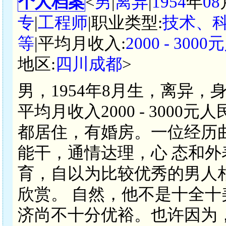
个人档案
<
男
|
离异
|
1954
年
08
专
|
工程师
|职业类型:
技术、
等
|平均月收入:
2000 - 300
地区:
四川成都
>
男，1954年8月生，离异，
平均月收入2000 - 300
都居住，有婚房。一位经历
能干，通情达理，心 态和
育，自以为比较优秀的男人
欣赏。 自然，他不是十全
济尚不十分优裕。也许因为