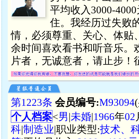
平均收入3000-4
住。我经历过失败
情，必须尊重、关心、体贴
余时间喜欢看书和听音乐。
片者，无诚意者，请止步！征
第1223条
会员编号:
M93094
个人档案
<
男
|
未婚
|
1966
年
02
科
|
制造业
|职业类型:
技术、