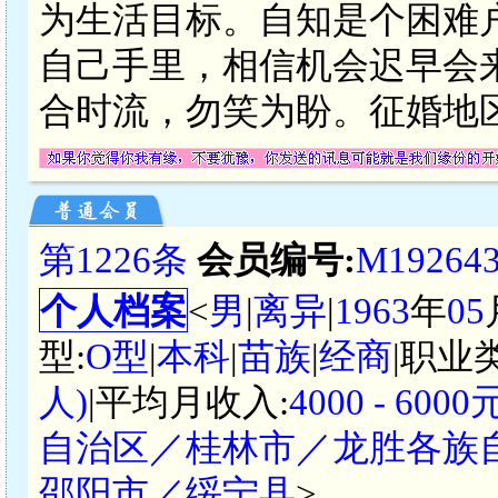
为生活目标。自知是个困难
自己手里，相信机会迟早会
合时流，勿笑为盼。征婚地
第1226条
会员编号:
M19264
个人档案
<
男
|
离异
|
1963
年
05
型:
O型
|
本科
|
苗族
|
经商
|职业
人)
|平均月收入:
4000 - 60
自治区／桂林市／龙胜各族
邵阳市／绥宁县
>