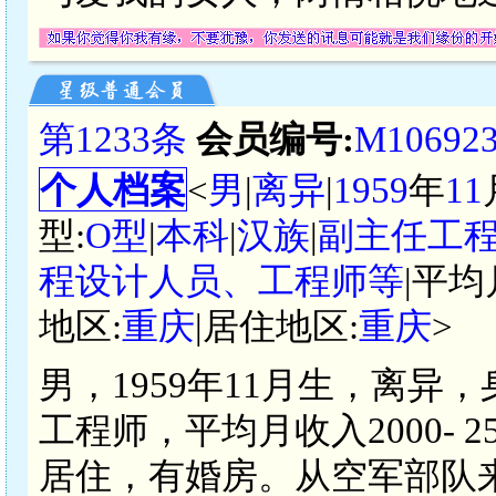
第1233条
会员编号:
M10692
个人档案
<
男
|
离异
|
1959
年
11
型:
O型
|
本科
|
汉族
|
副主任工
程设计人员、工程师等
|平均
地区:
重庆
|居住地区:
重庆
>
男，1959年11月生，离异
工程师，平均月收入2000- 
居住，有婚房。从空军部队