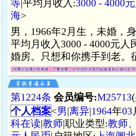
等
|平均月收入:
3000 - 400
海
>
男，1966年2月生，未婚，
平均月收入3000 - 400
婚房。只想和你携手到老。
第1224条
会员编号:
M25713
个人档案
<
男
|
离异
|
1964
年
03
科在读
|
教师
|职业类型:
教师
元人民币
|户籍地区:
上海闸北