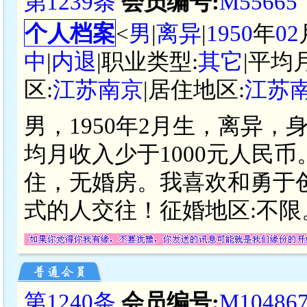
第1239条
会员编号:
M55665
个人档案
<
男
|
离异
|
1950
年
02
中
|
内退
|职业类型:
其它
|平均
区:
江苏南京
|居住地区:
江苏
男，1950年2月生，离异，
均月收入少于1000元人民
住，无婚房。我喜欢和勇于
式的人交往！征婚地区:不限
第1240条
会员编号:
M10486