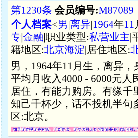
第1230条
会员编号:
M87089
个人档案
<
男
|
离异
|
1964
年
11
专
|
金融
|职业类型:
私营业主
|
籍地区:
北京海淀
|居住地区:
男，1964年11月生，离异
平均月收入4000 - 600
居住，有能力购房。有缘千
知己千杯少，话不投机半句
区:北京。