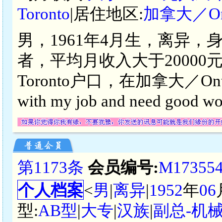
Toronto
|居住地区:
加拿大／Onta
男，1961年4月生，离异，
者，平均月收入大于20000元
Toronto户口，在加拿大／Ontari
with my job and need good wo
第1173条
会员编号:
M17355
个人档案
<
男
|
离异
|
1952
年
06
型:
AB型
|
大专
|
汉族
|
副总-机