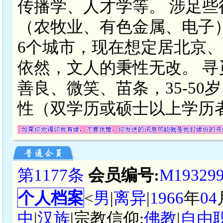
传播学、人才学等。 涉足
（农牧业、有色金属、电子
6个城市，现在想定居北京、
依然，文人的秉性无改。 
善良、微笑、苗条，35-50岁、1
性（双学历或硕士以上学历
第1177条
会员编号:
M19329
个人档案
<
男
|
离异
|
1966
年
04
中
|
汉族
|宗教信仰:
佛教
|
自由