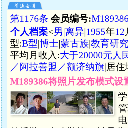
第1176条
会员编号:
M18938
个人档案
<
男
|
离异
|
1955
年
12
型:
B型
|
博士
|
蒙古族
|
教育研
平均月收入:
大于20000元人
／阿拉善盟／额济纳旗
|居住
M189386将照片发布模式
学
管
电