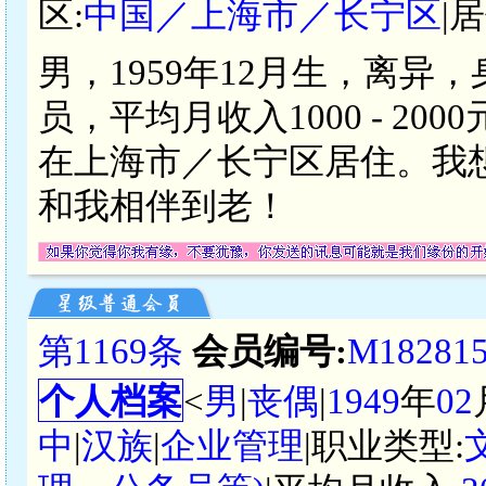
区:
中国／上海市／长宁区
|
男，1959年12月生，离异
员，平均月收入1000 - 2
在上海市／长宁区居住。我
和我相伴到老！
第1169条
会员编号:
M18281
个人档案
<
男
|
丧偶
|
1949
年
02
中
|
汉族
|
企业管理
|职业类型: