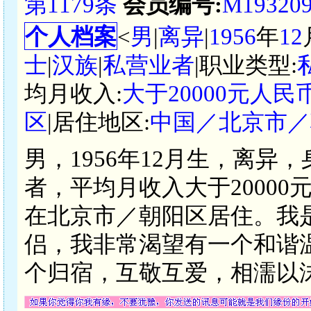
第1179条
会员编号:
M19320
个人档案
<
男
|
离异
|
1956
年
12
士
|
汉族
|
私营业者
|职业类型:
均月收入:
大于20000元人民
区
|居住地区:
中国／北京市／
男，1956年12月生，离异
者，平均月收入大于2000
在北京市／朝阳区居住。我
侣，我非常渴望有一个和谐
个归宿，互敬互爱，相濡以