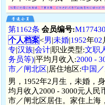
第1162条
会员编号:
M17743
个人档案
<
男
|
未婚
|
1952
年
02
专
|
汉族
|
会计
|职业类型:
文职
务员等)
|平均月收入:
2000 -
市／闸北区
|居住地区:
中国／
男，1952年2月生，未婚，
均月收入2000 - 3000
市／闸北区居住。家住上海