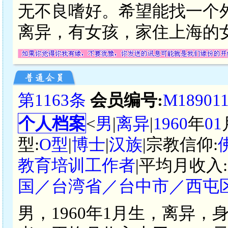
无不良嗜好。希望能找一个外
离异，有女孩，家住上海的
第1163条
会员编号:
M18901
个人档案
<
男
|
离异
|
1960
年
01
型:
O型
|
博士
|
汉族
|宗教信仰:
教育培训工作者
|平均月收入:
国／台湾省／台中市／西屯
男，1960年1月生，离异，