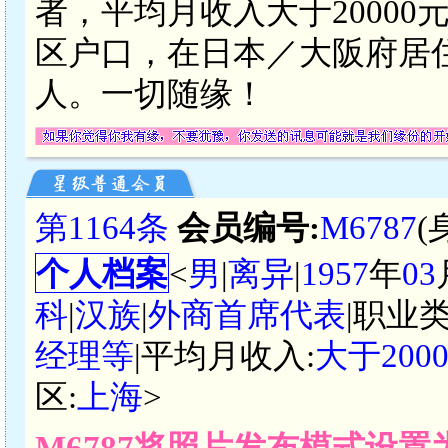
者，平均月收入大于2000
区户口，在日本／大阪府居
人。一切随缘！
第1164条
会员编号:
M6787
(
个人档案
<
男
|
离异
|
1957
年
03
科
|
汉族
|
外商首席代表
|职业类
经理等
|平均月收入:
大于200
区:
上海
>
M6787将照片发布模式设置