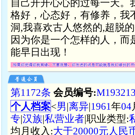
自己开开心心的过每一天。我
格好，心态好，有修养，我
洞,我喜欢古人悠然的,超脱
因为你是一个怎样的人，而
能早日出现！
第1172条
会员编号:
M19321
个人档案
<
男
|
离异
|
1961
年
04
专
|
汉族
|
私营业者
|职业类型:
均月收入:
大于20000元人民