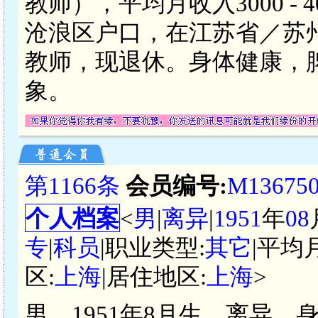
教师），平均月收入3000 -
沧浪区户口，在江苏省／苏
教师，现退休。身体健康，
象。
第1166条
会员编号:
M13675
个人档案
<
男
|
离异
|
1951
年
08
专
|
科员
|职业类型:
其它
|平均
区:
上海
|居住地区:
上海
>
男，1951年8月生，离异，