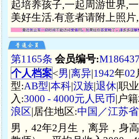
起培养孩子,一起周游世界,一
美好生活.有意者请附上照片,
第1165条
会员编号:
M18643
个人档案
<
男
|
离异
|
1942
年
02
型:
AB型
|
本科
|
汉族
|
退休
|职
入:
3000 - 4000元人民币
|户籍
浪区
|居住地区:
中国／江苏省
男，42年2月生，离异，身