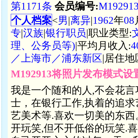
第1171条
会员编号:
M19291
个人档案
<
男
|
离异
|
1962
年
08
专
|
汉族
|
银行职员
|职业类型:
理、公务员等)
|平均月收入:
4
／上海市／浦东新区
|居住地
M192913将照片发布模式
我是一个随和的人,不会花言
士，在银行工作,执着的追求艺
艺美术等.喜欢一切美的东西
开玩笑,但不开低俗的玩笑.