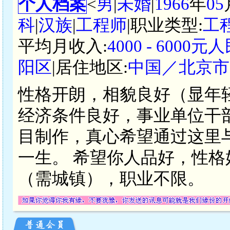
个人档案
<
男
|
未婚
|
1966
年
05
科
|
汉族
|
工程师
|职业类型:
工
平均月收入:
4000 - 6000元
阳区
|居住地区:
中国／北京市
性格开朗，相貌良好（显年
经济条件良好，事业单位干
目制作，真心希望通过这里
一生。 希望你人品好，性
（需城镇），职业不限。