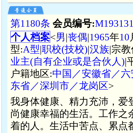
第1180条
会员编号:
M19313
个人档案
<
男
|
丧偶
|
1965
年
10
型:
A型
|
职校(技校)
|
汉族
|宗教
业主(自有企业或是合伙人)
|
户籍地区:
中国／安徽省／六
东省／深圳市／龙岗区
>
我身体健康、精力充沛，爱
尚健康幸福的生活。工作之
着的人。生活中苦点、累点