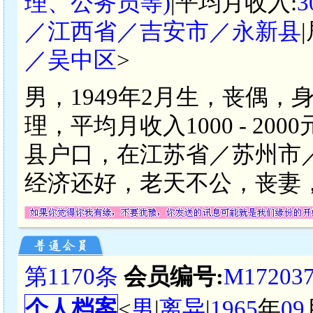
理、公务员等)
|平均月收入:
3
／江西省／吉安市／永新县
／吴中区
>
男，1949年2月生，丧偶，
理，平均月收入1000 - 2
县户口，在江苏省／苏州市
经济还好，老天不公，丧妻
第1170条
会员编号:
M17203
个人档案
<
男
|
离异
|
1965
年
09