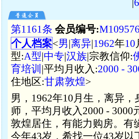
|
第1161条
会员编号:
M10957
个人档案
<
男
|
离异
|
1962
年
10
型:
A型
|
中专
|
汉族
|宗教信仰:
育培训
|平均月收入:
2000 -
住地区:
甘肃敦煌
>
男，1962年10月生，离异
师，平均月收入2000 - 3
敦煌居住，有能力购房。有
今年43岁，希找一位43岁