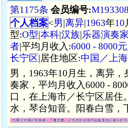
第1175条
会员编号:
M19330
个人档案
<
男
|
离异
|
1963
年
10
型:
O型
|
本科
|
汉族
|
乐器演奏
者
|平均月收入:
6000 - 800
长宁区
|居住地区:
中国／上海
男，1963年10月生，离异
奏家，平均月收入6000 - 
口，在上海市／长宁区居住
水，琴台知音。阳春白雪，