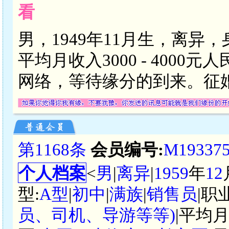
看
男，1949年11月生，离异
平均月收入3000 - 400
网络，等待缘分的到来。征婚
第1168条
会员编号:
M19337
个人档案
<
男
|
离异
|
1959
年
12
型:
A型
|
初中
|
满族
|
销售员
|职
员、司机、导游等等)
|平均月