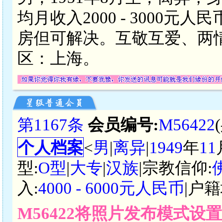
均月收入2000 - 3000
房但可解决。互敬互爱、两
区：上海。
第1167条
会员编号:
M56422
个人档案
<
男
|
离异
|
1949
年
11
型:
O型
|
大专
|
汉族
|宗教信仰:
入:
4000 - 6000元人民币
|户籍
M56422将照片发布模式设