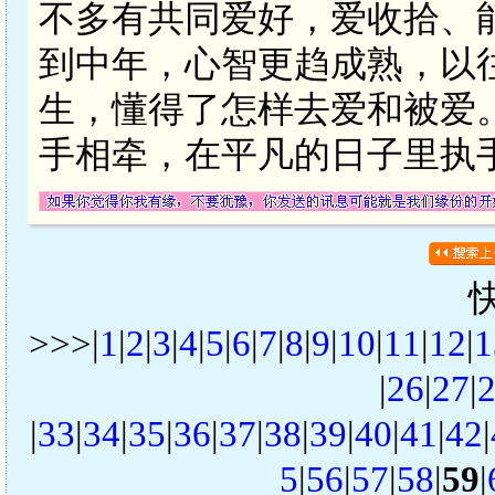
不多有共同爱好，爱收拾、
到中年，心智更趋成熟，以
生，懂得了怎样去爱和被爱
手相牵，在平凡的日子里执
>>>|
1
|
2
|
3
|
4
|
5
|
6
|
7
|
8
|
9
|
10
|
11
|
12
|
1
|
26
|
27
|
|
33
|
34
|
35
|
36
|
37
|
38
|
39
|
40
|
41
|
42
|
5
|
56
|
57
|
58
|
59
|