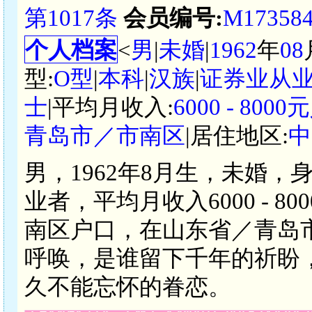
第1017条
会员编号:
M17358
个人档案
<
男
|
未婚
|
1962
年
08
型:
O型
|
本科
|
汉族
|
证券业从
士
|平均月收入:
6000 - 800
青岛市／市南区
|居住地区:
中
男，1962年8月生，未婚，
业者，平均月收入6000 - 
南区户口，在山东省／青岛
呼唤，是谁留下千年的祈盼
久不能忘怀的眷恋。