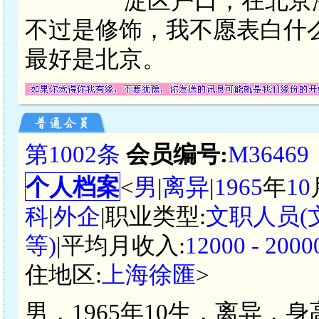
淀区户口，在北京
不过是修饰，我不愿表白什
最好是北京。
第1002条
会员编号:
M36469
个人档案
<
男
|
离异
|
1965
年
10
科
|
外企
|职业类型:
文职人员
等)
|平均月收入:
12000 - 2
住地区:
上海徐匯
>
男，1965年10生，离异，