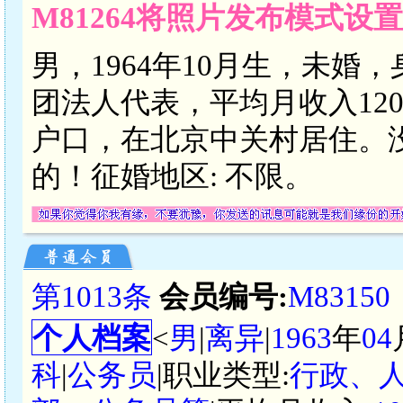
M81264将照片发布模式设
男，1964年10月生，未婚
团法人代表，平均月收入1200
户口，在北京中关村居住。
的！征婚地区: 不限。
第1013条
会员编号:
M83150
个人档案
<
男
|
离异
|
1963
年
04
科
|
公务员
|职业类型:
行政、