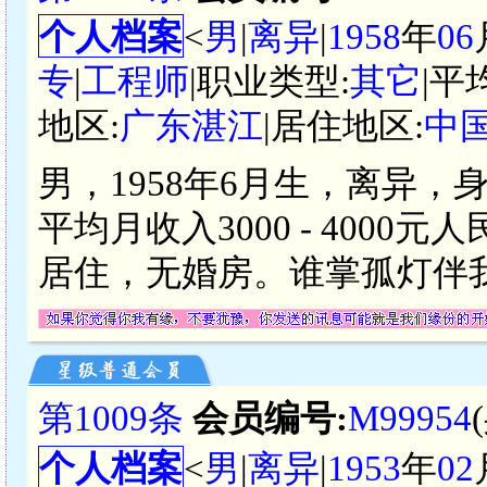
个人档案
<
男
|
离异
|
1958
年
06
专
|
工程师
|职业类型:
其它
|平
地区:
广东湛江
|居住地区:
中
男，1958年6月生，离异，
平均月收入3000 - 400
居住，无婚房。谁掌孤灯伴
第1009条
会员编号:
M99954
个人档案
<
男
|
离异
|
1953
年
02