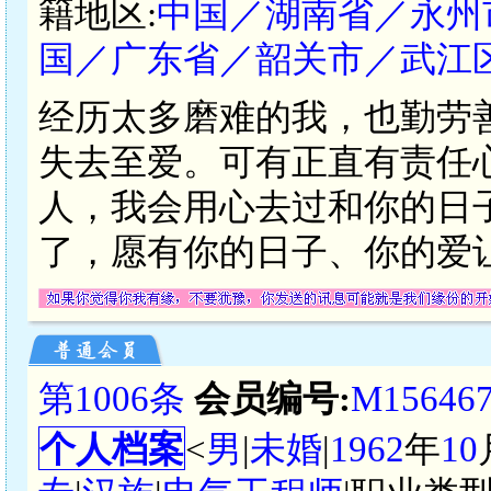
籍地区:
中国／湖南省／永州
国／广东省／韶关市／武江
经历太多磨难的我，也勤劳
失去至爱。可有正直有责任
人，我会用心去过和你的日
了，愿有你的日子、你的爱
第1006条
会员编号:
M15646
个人档案
<
男
|
未婚
|
1962
年
10