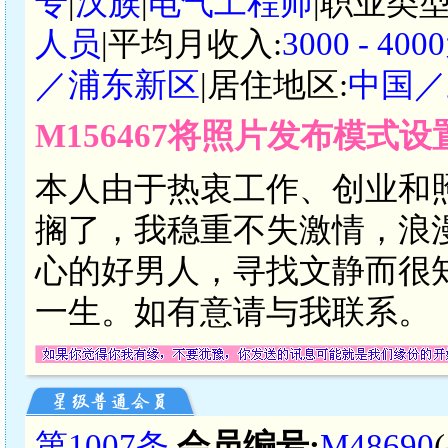
专
|
汉族
|
电气工程师
|职业类型
人员
|平均月收入:
3000 - 4
／浦东新区
|居住地区:
中国／
M156467将照片发布模式
本人由于热衷工作、创业和
搁了，我稳重不失激情，浪
心的好男人，寻找文静而很
一生。如有意请与我联系。
第1007条
会员编号:
M48690