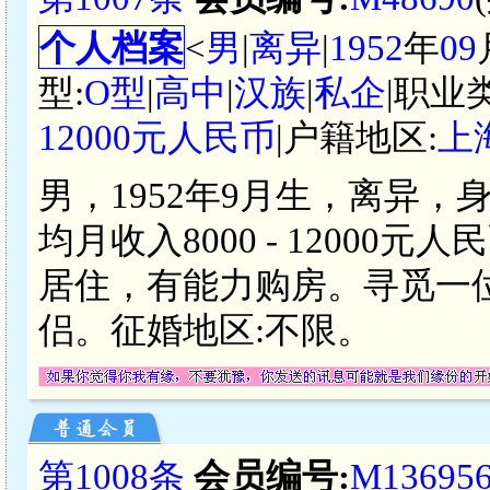
个人档案
<
男
|
离异
|
1952
年
09
型:
O型
|
高中
|
汉族
|
私企
|职业
12000元人民币
|户籍地区:
上
男，1952年9月生，离异，
均月收入8000 - 1200
居住，有能力购房。寻觅一
侣。征婚地区:不限。
第1008条
会员编号:
M13695