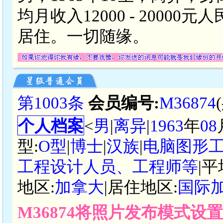
均月收入12000 - 200
居住。一切随缘。
第1003条
会员编号:
M36874
个人档案
<
男
|
离异
|
1963
年
08
型:
O型
|
博士
|
汉族
|
电脑图形
工程设计人员、工程师等
|
地区:
加拿大
|居住地区:
国际
M36874将照片发布模式设