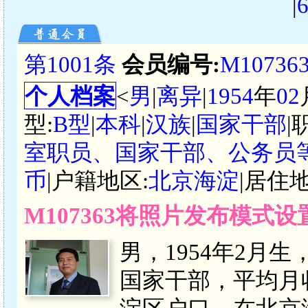
|
第1001条
会员编号:
M10736
个人档案
<
男
|
离异
|
1954
年
02
型:
B型
|
本科
|
汉族
|
国家干部
|
室职员、国家干部、公务员
币
|户籍地区:
北京海淀
|居住地
M107363将照片发布模式
男，1954年2月
国家干部，平均月收入