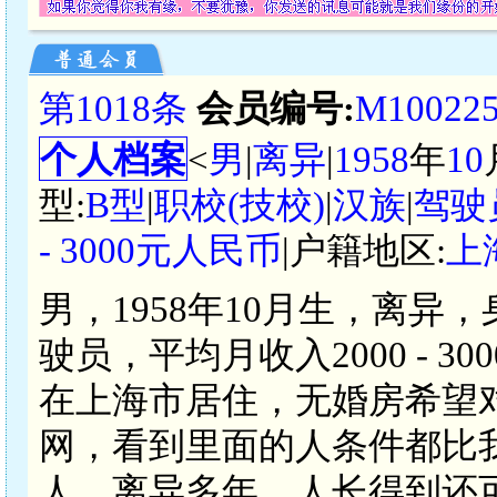
第1018条
会员编号:
M10022
个人档案
<
男
|
离异
|
1958
年
10
型:
B型
|
职校(技校)
|
汉族
|
驾驶
- 3000元人民币
|户籍地区:
上
男，1958年10月生，离异，
驶员，平均月收入2000 - 
在上海市居住，无婚房希望
网，看到里面的人条件都比
人，离异多年，人长得到还