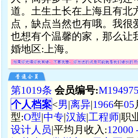
道。土生土长在上海且有北
点，缺点当然也有哦。我很
也想有个温馨的家，那么让
婚地区:上海。
第1019条
会员编号:
M19497
个人档案
<
男
|
离异
|
1966
年
05
型:
O型
|
中专
|
汉族
|
工程师
|职
设计人员
|平均月收入:
12000