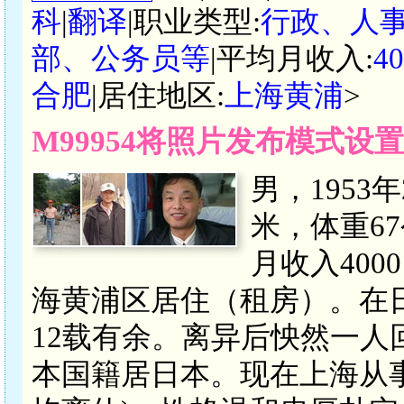
科
|
翻译
|职业类型:
行政、人
部、公务员等
|平均月收入:
4
合肥
|居住地区:
上海黄浦
>
M99954将照片发布模式设
男，1953
米，体重6
月收入400
海黄浦区居住（租房）。在
12载有余。离异后怏然一
本国籍居日本。现在上海从