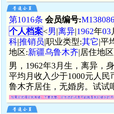
第1016条
会员编号:
M13808
个人档案
<
男
|
离异
|
1962
年
03
科
|
推销员
|职业类型:
其它
|平
地区:
新疆乌鲁木齐
|居住地区
男，1962年3月生，离异，
平均月收入少于1000元人
鲁木齐居住，无婚房。试试