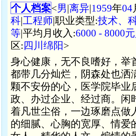
个人档案
<
男
|
离异
|
1959
年
04
科
|
工程师
|职业类型:
技术、
等
|平均月收入:
6000 - 800
区:
四川绵阳
>
身心健康，无不良嗜好，举
都带几分灿烂，阴森处也洒
颗不安份的心，医学院毕业
政、办过企业、经过商。闲
着凡世尘俗，一边琢磨点做
的细腻、心胸的宽厚、情爱