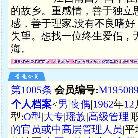
的故乡。重感情，善于独立
感，善于理家,没有不良嗜好
失望。想找一位终生爱侣，
海。
第1005条
会员编号:
M19508
个人档案
<
男
|
丧偶
|
1962
年
12
型:
O型
|
大专
|
瑶族
|
高级管理
|
的官员或中高层管理人员
|