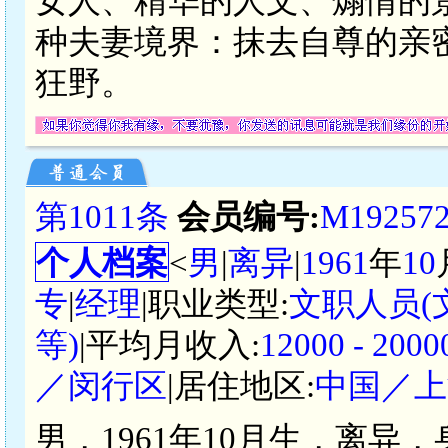
女人、精华的人文、煽情的
种夫妻境界：抹去自尊的亲
狂野。
第1011条
会员编号:
M19257
个人档案
<
男
|
离异
|
1961
年
10
专
|
经理
|职业类型:
文职人员
等)
|平均月收入:
12000 - 2
／闵行区
|居住地区:
中国／上
男，1961年10月生，离异