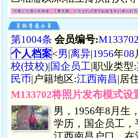
第1004条
会员编号:
M13370
个人档案
<
男
|
离异
|
1956
年
08
校(技校)
|
国企员工
|职业类型:
民币
|户籍地区:
江西南昌
|居
M133702将照片发布模式
男，1956年8月生
学历，国企员工，平均
江西南昌户口，在