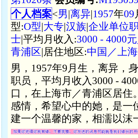
个人档案
<
男
|
离异
|
1957
年
09
型:
O型
|
大专
|
汉族
|
企业单位
士
|平均月收入:
3000 - 400
青浦区
|居住地区:
中国／上海
男，1957年9月生，离异，
职员，平均月收入3000 - 
口，在上海市／青浦区居住
感情，希望心中的她，是一
建一个温馨的家，相濡以沫