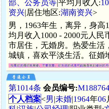
部、公务员等
|平均月收入:
1
资兴
|居住地区:
湖南资兴
>
男，1963年生，离异，身高
均月收入1000 - 2000
市居住，无婚房。热爱生活
城镇，喜欢平淡生活。征婚地
第1014条
会员编号:
M18876
个人档案
<
男
|
未婚
|
1964
年
06
科
|
汉族
|
公司经理
|职业类型: