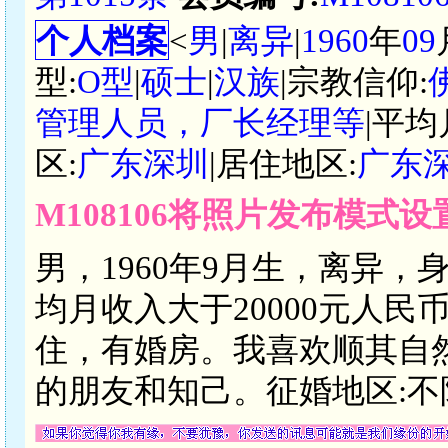
个人档案
<
男
|
离异
|
1960
年
09
型:
O型
|
硕士
|
汉族
|宗教信仰:
管理人员，厂长经理等
|平均
区:
广东深圳
|居住地区:
广东
M108106将照片发布模式
男，1960年9月生，离异，
均月收入大于20000元人
住，有婚房。我喜欢顺其自
的朋友和知己。征婚地区:不