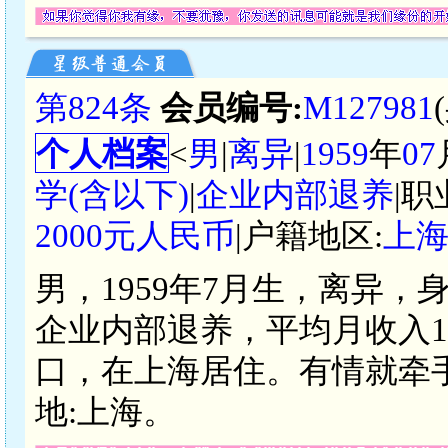
第824条
会员编号:
M127981
个人档案
<
男
|
离异
|
1959
年
07
学(含以下)
|
企业内部退养
|职
2000元人民币
|户籍地区:
上
男，1959年7月生，离异，
企业内部退养，平均月收入100
口，在上海居住。有情就牵
地:上海。