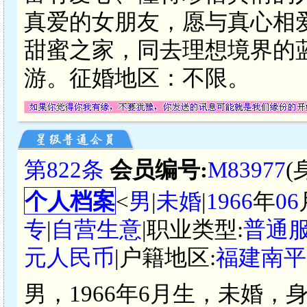
真爱的女朋友，愿与真心相
甜蜜之家，同去理想境界的
游。征婚地区：不限。
第822条
会员编号:
M83977
(
个人档案
<
男
|
未婚
|
1966
年
06
专
|
自营生意
|职业类型:
普通
元人民币
|户籍地区:
福建南平
男，1966年6月生，未婚，