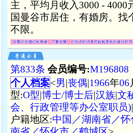
主，平均月收入3000 - 4
国曼谷市居住，有婚房。找
不限。
第833条
会员编号:
M196808
个人档案
<
男
|
丧偶
|
1966
年
06
型:
O型
|
博士/博士后
|
汉族
|
文
会、行政管理等办公室职员)
户籍地区:
中国／湖南省／怀
南省／怀化市／鹤城区
>