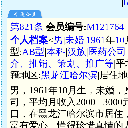
|
第821条
会员编号:
M121764
个人档案
<
男
|
未婚
|
1961
年
10
型:
AB型
|
本科
|
汉族
|
医药公司
介、推销、策划、推广等
|
籍地区:
黑龙江哈尔滨
|居住地
男，1961年10月生，未婚
司，平均月收入2000 - 3
口，在黑龙江哈尔滨市居住
富有爱心、懂得珍惜真情的