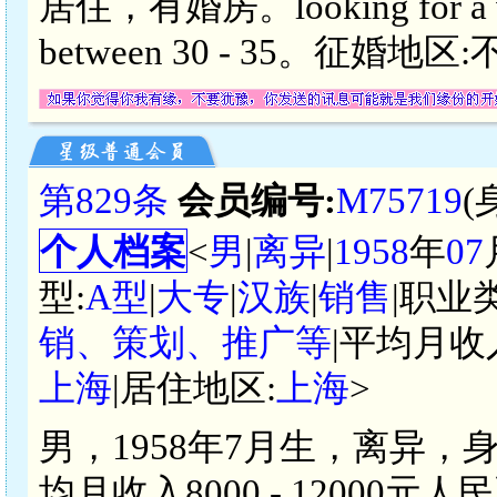
居住，有婚房。looking for a wom
between 30 - 35。征婚地区
第829条
会员编号:
M75719
(
个人档案
<
男
|
离异
|
1958
年
07
型:
A型
|
大专
|
汉族
|
销售
|职业
销、策划、推广等
|平均月收
上海
|居住地区:
上海
>
男，1958年7月生，离异，
均月收入8000 - 1200