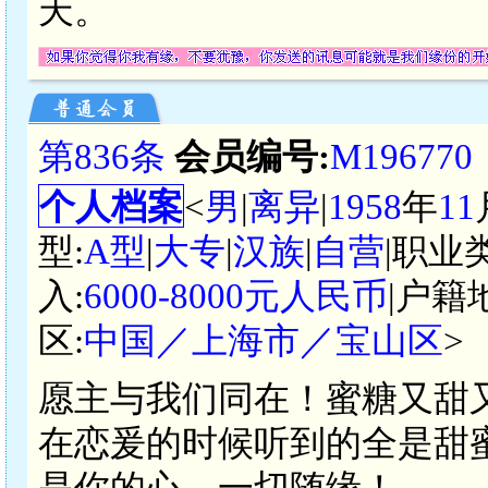
天。
第836条
会员编号:
M196770
个人档案
<
男
|
离异
|
1958
年
11
型:
A型
|
大专
|
汉族
|
自营
|职业
入:
6000-8000元人民币
|户籍
区:
中国／上海市／宝山区
>
愿主与我们同在！蜜糖又甜
在恋爰的时候听到的全是甜
是你的心。一切随缘！