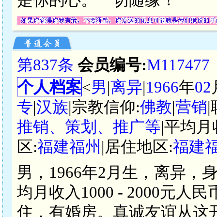
第837条
会员编号:
M117477
个人档案
<
男
|
离异
|
1966
年
02
专
|
汉族
|宗教信仰:
佛教
|
营销
推销、策划、推广等
|平均月
区:
福建福州
|居住地区:
福建
男，1966年2月生，离异，
均月收入1000 - 2000
住，有婚房。真诚友谊从这