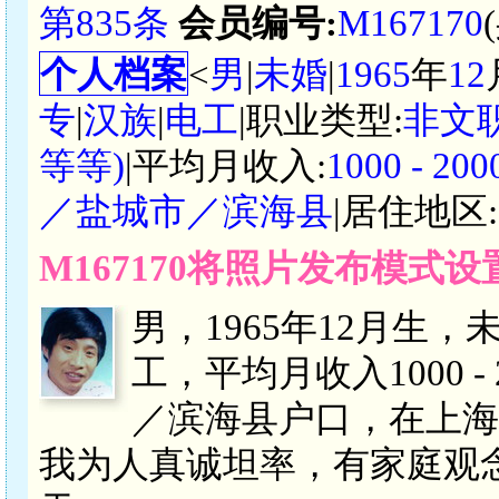
第835条
会员编号:
M167170
个人档案
<
男
|
未婚
|
1965
年
12
专
|
汉族
|
电工
|职业类型:
非文
等等)
|平均月收入:
1000 - 
／盐城市／滨海县
|居住地区:
M167170将照片发布模式
男，1965年12月生
工，平均月收入1000 
／滨海县户口，在上海
我为人真诚坦率，有家庭观