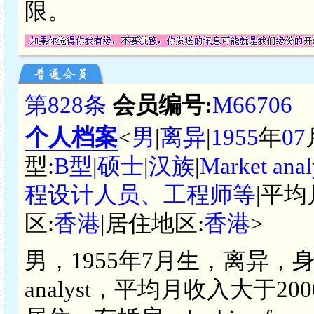
限。
第828条
会员编号:
M66706
个人档案
<
男
|
离异
|
1955
年
07
型:
B型
|
硕士
|
汉族
|
Market anal
程设计人员、工程师等
|平均
区:
香港
|居住地区:
香港
>
男，1955年7月生，离异，身
analyst，平均月收入大于