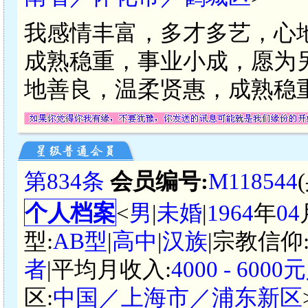
我感情丰富，多才多艺，心
成熟稳重，事业小成，愿为
地善良，温柔贤惠，成熟稳
第834条
会员编号:
M118544
个人档案
<
男
|
未婚
|
1964
年
04
型:
AB型
|
高中
|
汉族
|宗教信仰
者
|平均月收入:
4000 - 600
区:
中国／上海市／浦东新区