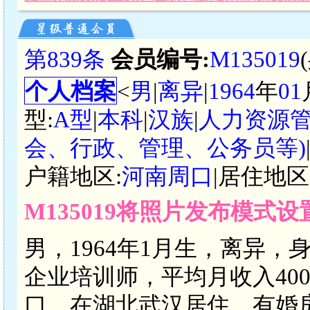
第839条
会员编号:
M135019
个人档案
<
男
|
离异
|
1964
年
01
型:
A型
|
本科
|
汉族
|
人力资源
会、行政、管理、公务员等)
户籍地区:
河南周口
|居住地区
M135019将照片发布模式
男，1964年1月生，离异，
企业培训师，平均月收入4000
口，在湖北武汉居住，有婚