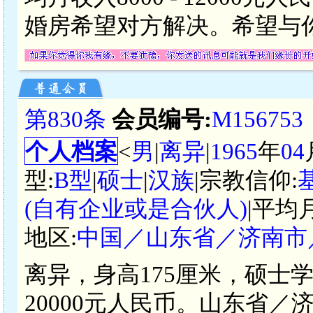
婚房希望对方解决。希望与
第830条
会员编号:
M156753
个人档案
<
男
|
离异
|
1965
年
04
型:
B型
|
硕士
|
汉族
|宗教信仰:
(自有企业或是合伙人)
|平均
地区:
中国／山东省／济南市
离异，身高175厘米，硕士
20000元人民币。山东省／