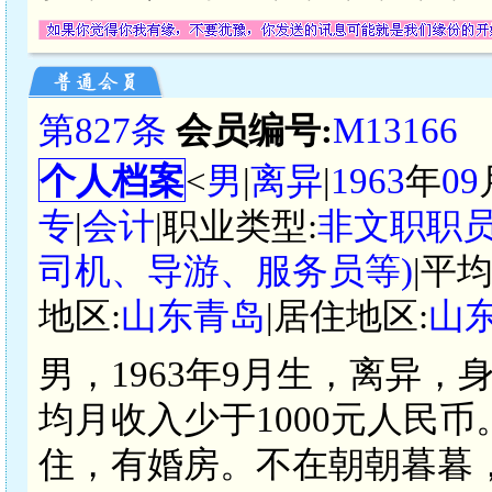
第827条
会员编号:
M13166
个人档案
<
男
|
离异
|
1963
年
09
专
|
会计
|职业类型:
非文职职员
司机、导游、服务员等)
|平
地区:
山东青岛
|居住地区:
山
男，1963年9月生，离异，
均月收入少于1000元人民
住，有婚房。不在朝朝暮暮，