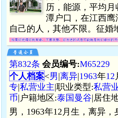
历，能源，平均月收
潭户口，在江西鹰
自己的人，其他不限。征婚地
第832条
会员编号:
M65229
个人档案
<
男
|
离异
|
1963
年
12
专
|
私营业主
|职业类型:
私营
币
|户籍地区:
泰国曼谷
|居住地
男，1963年12月生，离异