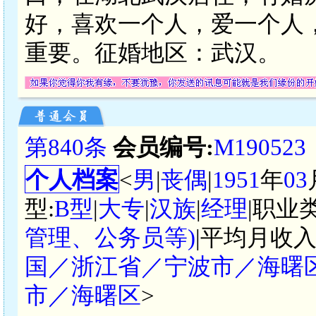
好，喜欢一个人，爱一个人
重要。征婚地区：武汉。
第840条
会员编号:
M190523
个人档案
<
男
|
丧偶
|
1951
年
03
型:
B型
|
大专
|
汉族
|
经理
|职业
管理、公务员等)
|平均月收入
国／浙江省／宁波市／海曙
市／海曙区
>