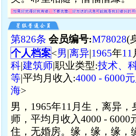
第826条
会员编号:
M78028
(
个人档案
<
男
|
离异
|
1965
年
11
科
|
建筑师
|职业类型:
技术、
等
|平均月收入:
4000 - 600
海
>
男，1965年11月生，离异
师，平均月收入4000 - 6
住，无婚房。缘，缘，缘，