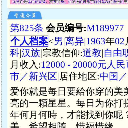
第825条
会员编号:
M189977
个人档案
<
男
|
离异
|
1963
年
02
科
|
汉族
|宗教信仰:
道教
|
自由
月收入:
12000 - 20000元人
市／新兴区
|居住地区:
中国／
爱你就是每日要給你穿的美
亮的一顆星星。每日为你打
年何月何時，才能找到你呢
美。希望相随，惜福惜緣。