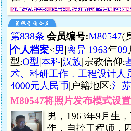
第838条
会员编号:
M80547
(
个人档案
<
男
|
离异
|
1963
年
09
型:
O型
|
本科
|
汉族
|宗教信仰:
术、科研工作，工程设计人
4000元人民币
|户籍地区:
江
M80547将照片发布模式设
男，1963年9月
作，自控工程师，