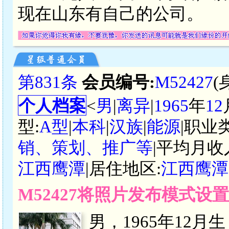
现在山东有自己的公司。
第831条
会员编号:
M52427
(
个人档案
<
男
|
离异
|
1965
年
12
型:
A型
|
本科
|
汉族
|
能源
|职业
销、策划、推广等
|平均月收
江西鹰潭
|居住地区:
江西鹰潭
M52427将照片发布模式设
男，1965年12