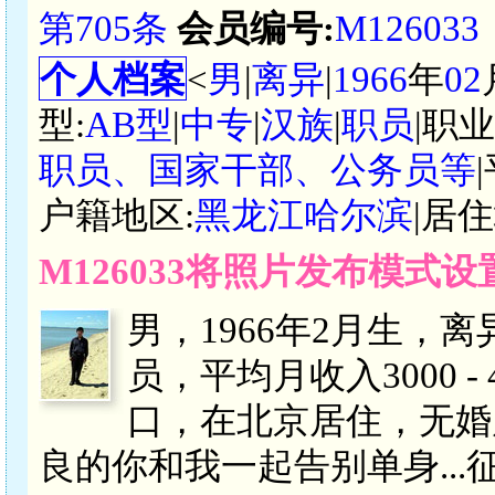
第705条
会员编号:
M126033
个人档案
<
男
|
离异
|
1966
年
02
型:
AB型
|
中专
|
汉族
|
职员
|职
职员、国家干部、公务员等
户籍地区:
黑龙江哈尔滨
|居住
M126033将照片发布模式
男，1966年2月生，
员，平均月收入3000 
口，在北京居住，无婚
良的你和我一起告别单身..