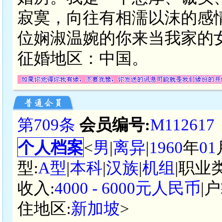
寂寞，向往有相濡以沫的感
位娴淑温婉的你来当我家的
征婚地区：中国。
第709条
会员编号:
M112617
个人档案
<
男
|
离异
|
1960
年
01
型:
A型
|
本科
|
汉族
|
机组
|职业
收入:
4000 - 6000元人民币
|
住地区:
新加坡
>