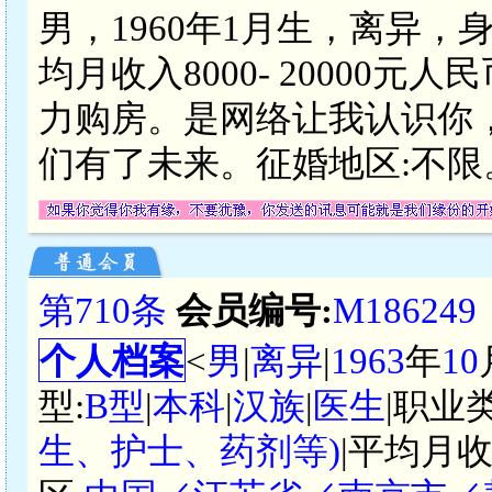
男，1960年1月生，离异，
均月收入8000- 20000
力购房。是网络让我认识你
们有了未来。征婚地区:不限
第710条
会员编号:
M186249
个人档案
<
男
|
离异
|
1963
年
10
型:
B型
|
本科
|
汉族
|
医生
|职业
生、护士、药剂等)
|平均月收