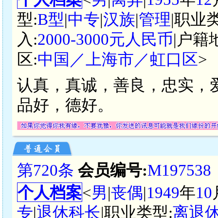
型:
B型
|
中专
|
汉族
|
管理
|职业
入:
2000-3000元人民币
|户籍
区:
中国／上海市／虹口区
>
认真，真诚，善良，忠实，
品好，德好。
第720条
会员编号:
M197538
个人档案
<
男
|
丧偶
|
1949
年
10
专
|
退休科长
|职业类型:
离退