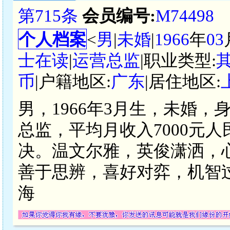
第715条
会员编号:
M74498
个人档案
<
男
|
未婚
|
1966
年
03
士在读
|
运营总监
|职业类型:
币
|户籍地区:
广东
|居住地区:
男，1966年3月生，未婚，
总监，平均月收入7000元
决。温文尔雅，英俊潇洒，
善于思辨，喜好对弈，机智
海