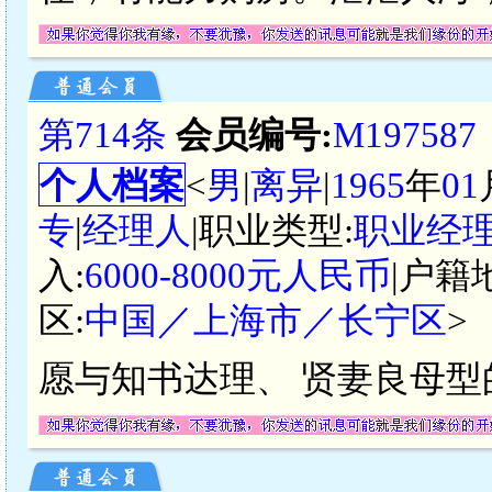
第714条
会员编号:
M197587
个人档案
<
男
|
离异
|
1965
年
01
专
|
经理人
|职业类型:
职业经
入:
6000-8000元人民币
|户籍
区:
中国／上海市／长宁区
>
愿与知书达理、 贤妻良母型