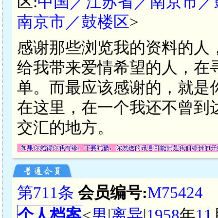
区:
中国／江苏省／南京市／
南京市／鼓楼区
>
感谢那些浏览我的资料的人
给我带来爱情希望的人，在
单。而最应该感谢的，就是
在这里，在一个我还不曾到
交汇的地方。
第711条
会员编号:
M75424
个人档案
<
男
|
离异
|
1958
年
11