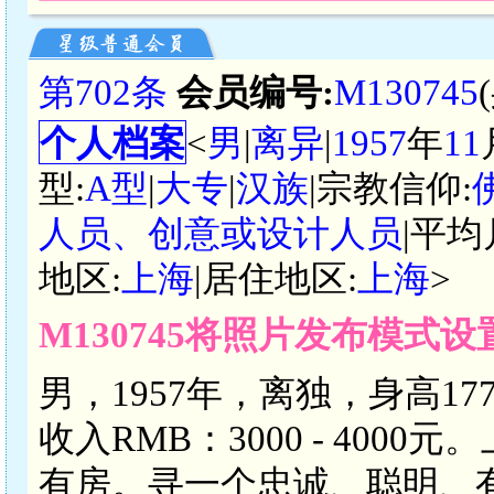
第702条
会员编号:
M130745
个人档案
<
男
|
离异
|
1957
年
11
型:
A型
|
大专
|
汉族
|宗教信仰:
人员、创意或设计人员
|平均
地区:
上海
|居住地区:
上海
>
M130745将照片发布模式
男，1957年，离独，身高1
收入RMB：3000 - 40
有房。寻一个忠诚、聪明、