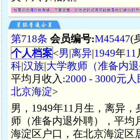
第718条
会员编号:
M45447
(
个人档案
<
男
|
离异
|
1949
年
11
科
|
汉族
|
大学教师（准备内退
平均月收入:
2000 - 3000元
北京海淀
>
男，1949年11月生，离异
师（准备内退外聘），平均月收入
海淀区户口，在北京海淀区