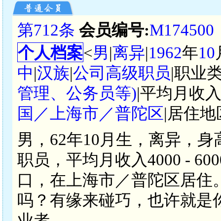
第712条
会员编号:
M174500
个人档案
<
男
|
离异
|
1962
年
10
中
|
汉族
|
公司高级职员
|职业类
管理、公务员等)
|平均月收入
国／上海市／普陀区
|居住地
男，62年10月生，离异，身
职员，平均月收入4000 - 
口，在上海市／普陀区居住
吗？有缘来碰巧，也许就是
业者。