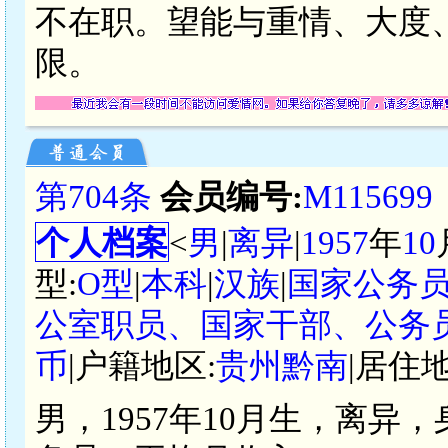
不在职。望能与重情、大度、
限。
第704条
会员编号:
M115699
个人档案
<
男
|
离异
|
1957
年
10
型:
O型
|
本科
|
汉族
|
国家公务
公室职员、国家干部、公务
币
|户籍地区:
贵州黔南
|居住地
男，1957年10月生，离异