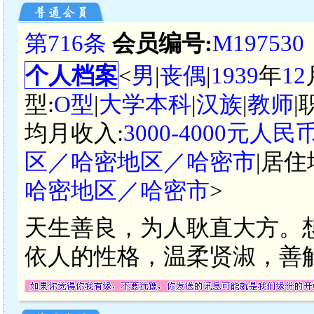
第716条
会员编号:
M197530
个人档案
<
男
|
丧偶
|
1939
年
12
型:
O型
|
大学本科
|
汉族
|
教师
|
均月收入:
3000-4000元人民
区／哈密地区／哈密市
|居住
哈密地区／哈密市
>
天生善良，为人耿直大方。
依人的性格，温柔贤淑，善