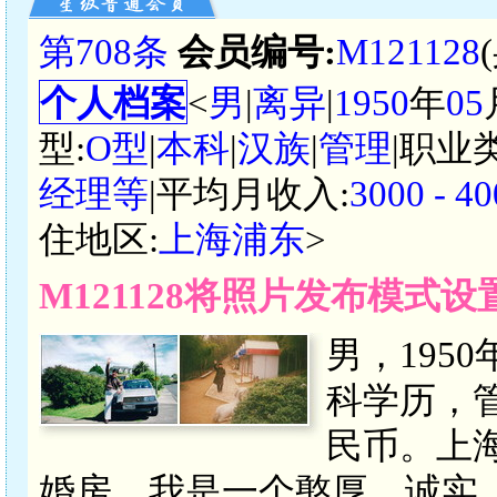
第708条
会员编号:
M121128
个人档案
<
男
|
离异
|
1950
年
05
型:
O型
|
本科
|
汉族
|
管理
|职业
经理等
|平均月收入:
3000 -
住地区:
上海浦东
>
M121128将照片发布模式
男，195
科学历，管理
民币。上
婚房。我是一个憨厚、诚实