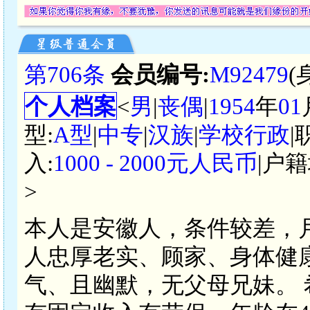
第706条
会员编号:
M92479
(
个人档案
<
男
|
丧偶
|
1954
年
01
型:
A型
|
中专
|
汉族
|
学校行政
|
入:
1000 - 2000元人民币
|户籍
>
本人是安徽人，条件较差，月
人忠厚老实、顾家、身体健
气、且幽默，无父母兄妹。