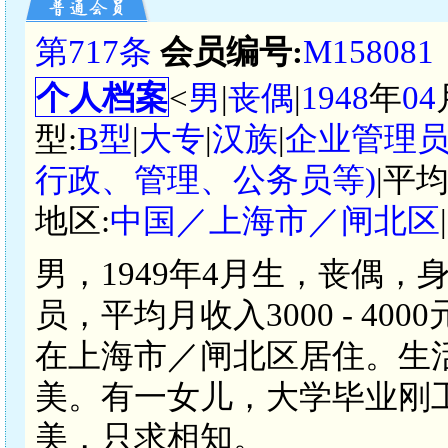
第717条
会员编号:
M158081
个人档案
<
男
|
丧偶
|
1948
年
04
型:
B型
|
大专
|
汉族
|
企业管理
行政、管理、公务员等)
|平
地区:
中国／上海市／闸北区
男，1949年4月生，丧偶，
员，平均月收入3000 - 4
在上海市／闸北区居住。生
美。有一女儿，大学毕业刚
美，只求相知。