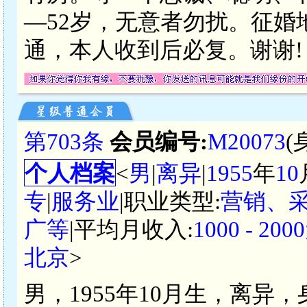
—52岁，无意者勿扰。征婚
通，本人收到后必复。谢谢!
第703条
会员编号:
M20073
(
个人档案
<
男
|
离异
|
1955
年
10
专
|
服务业
|职业类型:
营销、
广等
|平均月收入:
1000 - 2
北京
>
男，1955年10月生，离异