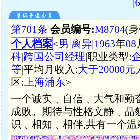
|
第701条
会员编号:
M8704
(
个人档案
<
男
|
离异
|
1963
年
08
科
|
跨国公司经理
|职业类型:
等
|平均月收入:
大于20000
区:
上海浦东
>
一个诚实﹑自信﹑大气和勤
成败。期待与性格文静﹑品
识﹑相知﹑相伴,共有一个温