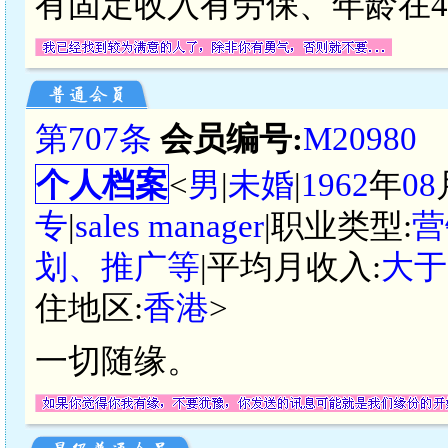
有固定收入有劳保、年龄在4
第707条
会员编号:
M20980
个人档案
<
男
|
未婚
|
1962
年
08
专
|
sales manager
|职业类型:
营
划、推广等
|平均月收入:
大于
住地区:
香港
>
一切随缘。