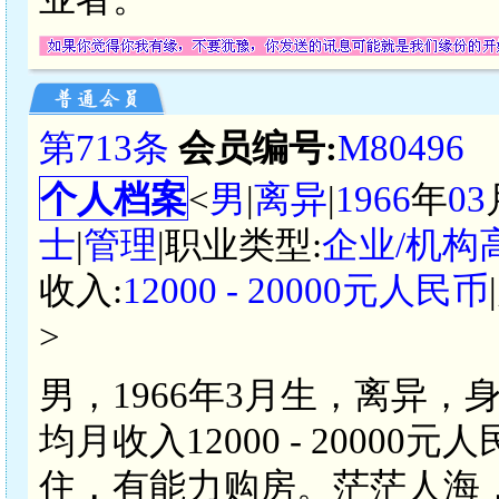
第713条
会员编号:
M80496
个人档案
<
男
|
离异
|
1966
年
03
士
|
管理
|职业类型:
企业/机构
收入:
12000 - 20000元人民币
>
男，1966年3月生，离异，
均月收入12000 - 200
住，有能力购房。茫茫人海