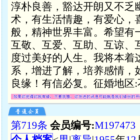
淳朴良善，豁达开朗又不乏
术，有生活情趣，有爱心，
般，精神世界丰富。希望有
互敬、互爱、互助、互谅、
度过美好的人生。我将本着
系，增进了解，培养感情，
良缘！有信必复。征婚地区:
第719条
会员编号:
M197473
个人档案
<
男
|
离异
|
1955
年
12