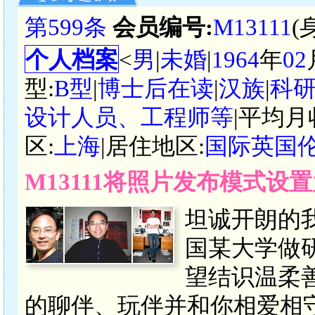
第599条
会员编号:
M13111
(
个人档案
<
男
|
未婚
|
1964
年
02
型:
B型
|
博士后在读
|
汉族
|
科
设计人员、工程师等
|平均月
区:
上海
|居住地区:
国际英国
M13111将照片发布模式设
坦诚开朗的
国某大学做
望结识温柔
的聊伴、玩伴并和你相爱相