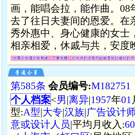
画，能唱会拉，能作曲。0
去了往日夫妻间的恩爱。在
秀外惠中、身心健康的女士
相亲相爱，休戚与共，安度
第585条
会员编号:
M182751
个人档案
<
男
|
离异
|
1957
年
01
型:
A型
|
大专
|
汉族
|
广告设计
意或设计人员
|平均月收入:
6