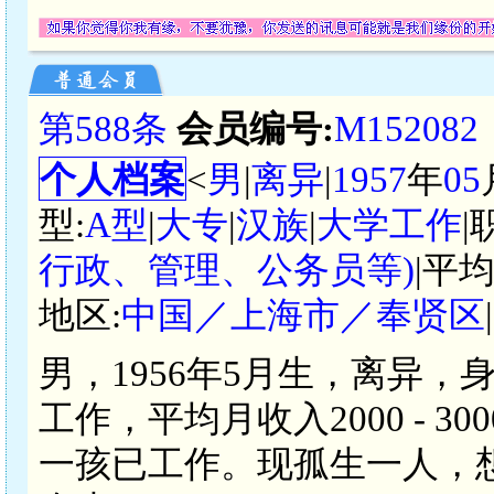
第588条
会员编号:
M152082
个人档案
<
男
|
离异
|
1957
年
05
型:
A型
|
大专
|
汉族
|
大学工作
|
行政、管理、公务员等)
|平
地区:
中国／上海市／奉贤区
男，1956年5月生，离异，
工作，平均月收入2000 - 
一孩已工作。现孤生一人，