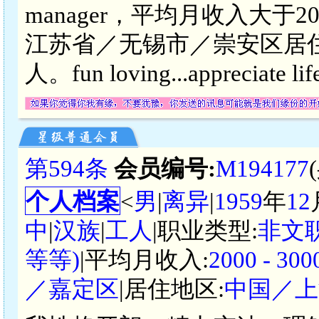
manager，平均月收入大于
江苏省／无锡市／崇安区居
人。fun loving...appreciate lif
第594条
会员编号:
M194177
个人档案
<
男
|
离异
|
1959
年
12
中
|
汉族
|
工人
|职业类型:
非文
等等)
|平均月收入:
2000 - 
／嘉定区
|居住地区:
中国／上