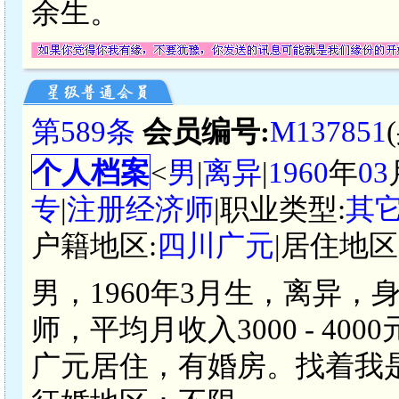
余生。
第589条
会员编号:
M137851
个人档案
<
男
|
离异
|
1960
年
03
专
|
注册经济师
|职业类型:
其
户籍地区:
四川广元
|居住地区
男，1960年3月生，离异，
师，平均月收入3000 - 4
广元居住，有婚房。找着我