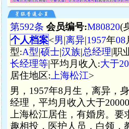
第592条
会员编号:
M80820
(
个人档案
<
男
|
离异
|
1957
年
08
型:
A型
|
硕士
|
汉族
|
总经理
|职
长经理等
|平均月收入:
大于2
居住地区:
上海松江
>
男，1957年8月生，离异，
经理，平均月收入大于200
上海松江居住，有婚房。要求
趣相投，医护人员，白领，教