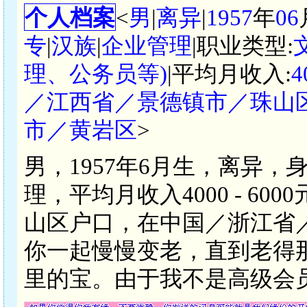
个人档案
<
男
|
离异
|
1957
年
06
专
|
汉族
|
企业管理
|职业类型:
理、公务员等)
|平均月收入:
4
／江西省／景德镇市／珠山
市／黄岩区
>
男，1957年6月生，离异，
理，平均月收入4000 - 6
山区户口，在中国／浙江省
你一起慢慢变老，直到老得
里的宝。由于我不是高级会