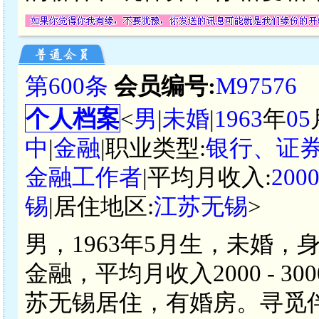
第600条
会员编号:
M97576
个人档案
<
男
|
未婚
|
1963
年
05
中
|
金融
|职业类型:
银行、证
金融工作者
|平均月收入:
200
锡
|居住地区:
江苏无锡
>
男，1963年5月生，未婚，
金融，平均月收入2000 - 
苏无锡居住，有婚房。寻觅