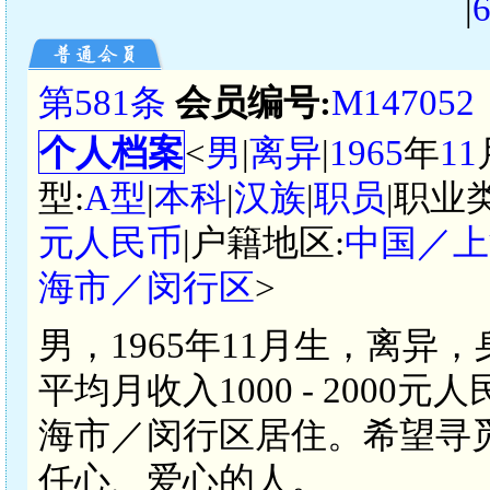
|
第581条
会员编号:
M147052
个人档案
<
男
|
离异
|
1965
年
11
型:
A型
|
本科
|
汉族
|
职员
|职业
元人民币
|户籍地区:
中国／上
海市／闵行区
>
男，1965年11月生，离异
平均月收入1000 - 200
海市／闵行区居住。希望寻
任心、爱心的人。