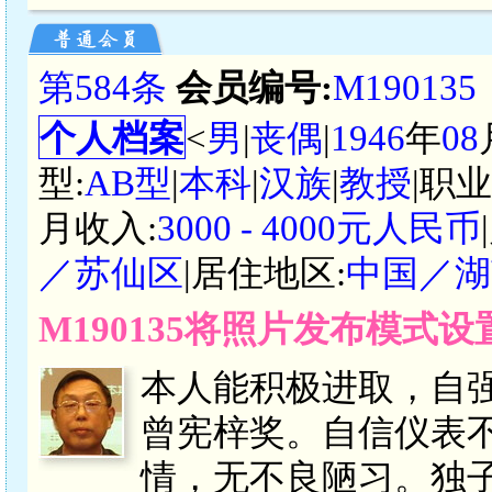
第584条
会员编号:
M190135
个人档案
<
男
|
丧偶
|
1946
年
08
型:
AB型
|
本科
|
汉族
|
教授
|职
月收入:
3000 - 4000元人民币
／苏仙区
|居住地区:
中国／湖
M190135将照片发布模式
本人能积极进取，自强
曾宪梓奖。自信仪表
情，无不良陋习。独