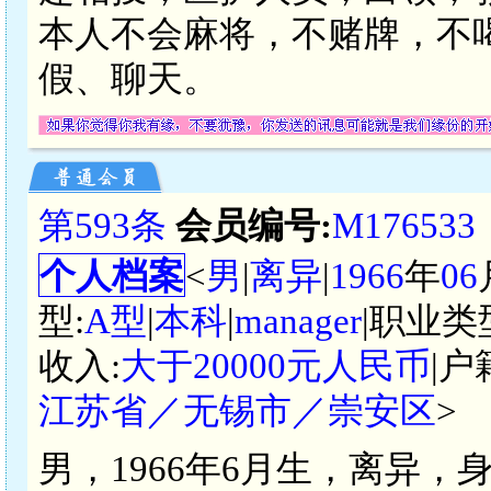
本人不会麻将，不赌牌，不
假、聊天。
第593条
会员编号:
M176533
个人档案
<
男
|
离异
|
1966
年
06
型:
A型
|
本科
|
manager
|职业类
收入:
大于20000元人民币
|户
江苏省／无锡市／崇安区
>
男，1966年6月生，离异，