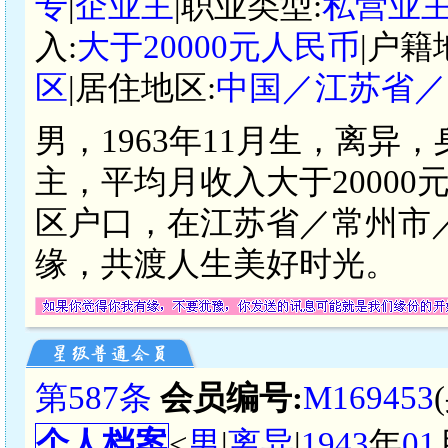
专
|
企业主
|职业类型:
私营业主
入:
大于20000元人民币
|户籍
区
|居住地区:
中国／江苏省／
男，1963年11月生，离异
主，平均月收入大于2000
区户口，在江苏省／常州市
缘，共渡人生美好时光。
第587条
会员编号:
M169453
个人档案
<
男
|
离异
|
1943
年
01