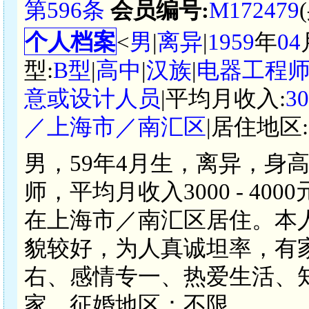
第596条
会员编号:
M172479
个人档案
<
男
|
离异
|
1959
年
04
型:
B型
|
高中
|
汉族
|
电器工程
意或设计人员
|平均月收入:
3
／上海市／南汇区
|居住地区:
男，59年4月生，离异，身
师，平均月收入3000 - 4
在上海市／南汇区居住。本
貌较好，为人真诚坦率，有
右、感情专一、热爱生活、
家。征婚地区：不限。