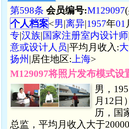
第598条
会员编号:
M129097
个人档案
<
男
|
离异
|
1957
年
01
专
|
汉族
|
国家注册室内设计师
意或设计人员
|平均月收入:
大
扬州
|居住地区:
上海
>
M129097将照片发布模式
男，19
月12日
历，国
总监，平均月收入大于200