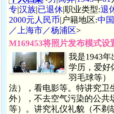
专
|
汉族
|
已退休
|职业类型:
退
2000元人民币
|户籍地区:
中
／上海市／杨浦区
>
M169453将照片发布模式
我是1943
学历，爱好
羽毛球等）
法），看电影等。特讲究卫
外），不去空气污染的公共
等）。讲究礼仪礼貌（不剃