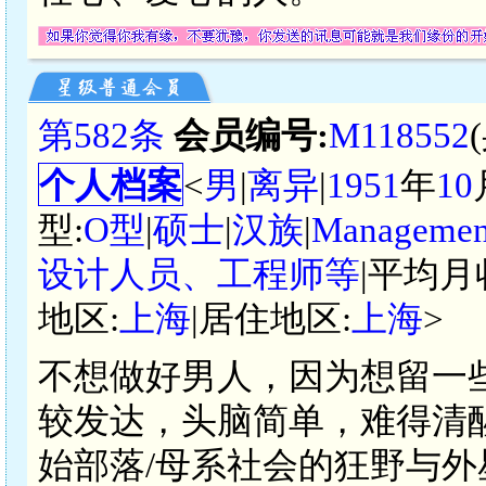
第582条
会员编号:
M118552
个人档案
<
男
|
离异
|
1951
年
10
型:
O型
|
硕士
|
汉族
|
Managemen
设计人员、工程师等
|平均月
地区:
上海
|居住地区:
上海
>
不想做好男人，因为想留一
较发达，头脑简单，难得清醒。(
始部落/母系社会的狂野与外