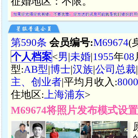
征婚地区：不限。
第590条
会员编号:
M69674
(
个人档案
<
男
|
未婚
|
1955
年
08
型:
AB型
|
博士
|
汉族
|
公司总裁
主、创业者
|平均月收入:
800
住地区:
上海浦东
>
M69674将照片发布模式设