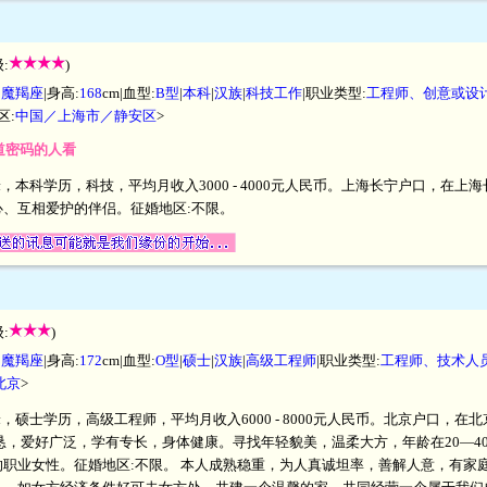
:
)
|
魔羯座
|身高:
168
cm|血型:
B型
|
本科
|
汉族
|
科技工作
|职业类型:
工程师、创意或设
区:
中国／上海市／静安区
>
知道密码的人看
厘米，本科学历，科技，平均月收入3000 - 4000元人民币。上海长宁户口，
、互相爱护的伴侣。征婚地区:不限。
:
)
|
魔羯座
|身高:
172
cm|血型:
O型
|
硕士
|
汉族
|
高级工程师
|职业类型:
工程师、技术人
北京
>
厘米，硕士学历，高级工程师，平均月收入6000 - 8000元人民币。北京户口
恳，爱好广泛，学有专长，身体健康。寻找年轻貌美，温柔大方，年龄在20—40
职业女性。征婚地区:不限。 本人成熟稳重，为人真诚坦率，善解人意，有家