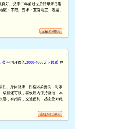
况良好。父亲二年前过世后陪母亲尽迟
地区：不限。要求：五官端正、温柔、
应征M78838
人员
|平均月收入:
3000-4000元人民币
|户
青浦居住。身体健康，性格温柔善良，对家
！貌相还可以，喜欢屋内保持整洁，本
永远，有婚房，交通便利．感谢您对此
应征M135958