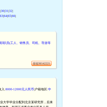
9
|
30
|
31
|
32
|
63
|
64
|
65
|
66
|
职职员(工人、销售员、司机、导游等
应征M142221
收入:
8000-12000元人民币
|户籍地区:
中
工业大学毕业分配到北京某研究所，后来