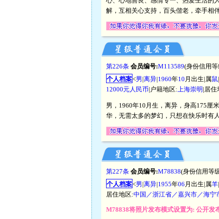
心、心地善良、感情专一、热爱生活的
解，互相关心支持，百头偕老，牵手相伴
第226条
会员编号:
M113589
(身份信用等
个人档案
<
男
|
离异
|
1960
年
10
月出生|属
鼠
12000元人民币
|户籍地区:
上海崇明
|居住
男，1960年10月生，离异，身高17
华，无需太多的梦幻，只想在快乐时有
第227条
会员编号:
M78838
(身份信用等级
个人档案
<
男
|
离异
|
1955
年
06
月出生|属
羊
居住地区:
中国／浙江省／嘉兴市／海宁
M78838将照片发布模式设置为: 公开