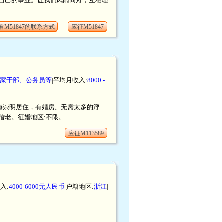
自己的事业。让我们风雨同舟，互相理
看M51847的联系方式
应征M51847
家干部、公务员等
|平均月收入:
8000 -
在上海崇明居住，有婚房。无需太多的浮
偕老。征婚地区:不限。
应征M113589
入:
4000-6000元人民币
|户籍地区:
浙江
|