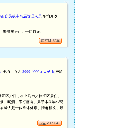
中的官员或中高层管理人员
|平均月收
，在上海浦东居住。一切随缘。
应征M16036
员
|平均月收入:
3000-4000元人民币
|户籍
市／徐汇区户口，在上海市／徐汇区居住。
烟、喝酒，不打麻将。儿子本科毕业现
的有缘人是一位身体健康、情趣相投，最
应征M170541