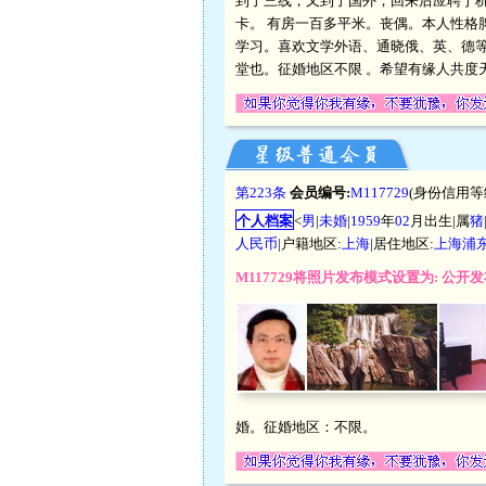
到了三线，又到了国外，回来后应聘于杭
卡。 有房一百多平米。丧偶。本人性
学习。喜欢文学外语、通晓俄、英、德
堂也。征婚地区不限 。希望有缘人共度
第223条
会员编号:
M117729
(身份信用等
个人档案
<
男
|
未婚
|
1959
年
02
月出生|属
猪
人民币
|户籍地区:
上海
|居住地区:
上海浦
M117729将照片发布模式设置为: 公
婚。征婚地区：不限。