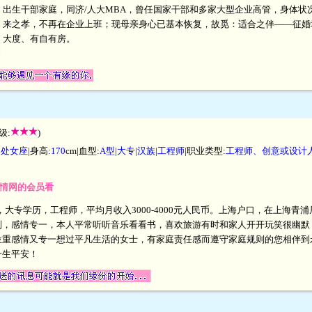
出生干部家庭，同济/人大MBA，曾任国家干部和多家大型企业高管，身体状
来之孝，不再在企业上班；现母亲身心已基本恢复，故觅：适合之伴——征婚
大度、有自有房。
级:
)
|
处女座
|身高:
170
cm|血型:
A型
|
大专
|
汉族
|
工程师
|职业类型:
工程师、创意或设计
爱情网的会员看
厘米，大专学历，工程师，平均月收入3000-4000元人民币。上海户口，在上海
则，感情专一，本人平常听听音乐看看书，喜欢旅游有时和家人开开玩笑很幽默
位重感情又专一想过平凡生活的女士，有家庭责任感而遵守家庭规则的您相伴到
一生平安！