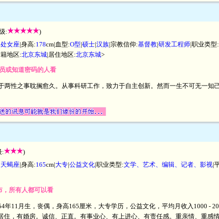
级:
)
|
处女座
|身高:
178
cm|血型:
O型
|
硕士
|
汉族
|宗教信仰:
基督教
|
研发工程师
|职业类型:
户籍地区:
北京东城
|居住地区:
北京东城
>
给会员或知道密码的人看
于两性之事耽搁愈久。从事科研工作，致力于自主创新。然而一生不可无一知己, 1
:
)
|
天蝎座
|身高:
165
cm|
大专
|
公益文化
|职业类型:
文学、艺术、编辑、记者、影视
|
发布，所有人都可以看
54年11月生，丧偶，身高165厘米，大专学历，公益文化，平均月收入1000 -
居住，有婚房。诚信、正直。有事业心、有上进心、有责任感。重亲情、重感