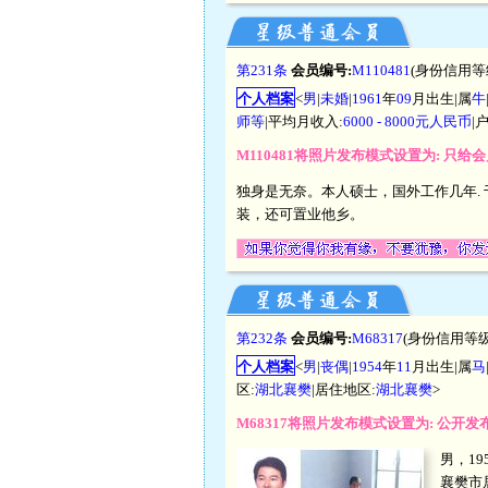
第231条
会员编号:
M110481
(身份信用等
个人档案
<
男
|
未婚
|
1961
年
09
月出生|属
牛
师等
|平均月收入:
6000 - 8000元人民币
|
M110481将照片发布模式设置为: 只
独身是无奈。本人硕士，国外工作几年. 
装，还可置业他乡。
第232条
会员编号:
M68317
(身份信用等级
个人档案
<
男
|
丧偶
|
1954
年
11
月出生|属
马
区:
湖北襄樊
|居住地区:
湖北襄樊
>
M68317将照片发布模式设置为: 公开
男，19
襄樊市