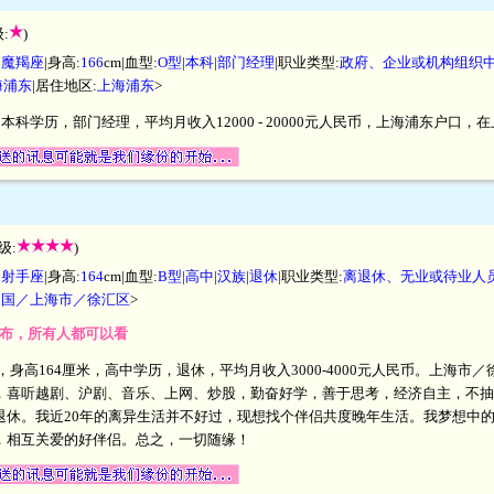
:
)
|
魔羯座
|身高:
166
cm|血型:
O型
|
本科
|
部门经理
|职业类型:
政府、企业或机构组织
海浦东
|居住地区:
上海浦东
>
米，本科学历，部门经理，平均月收入12000 - 20000元人民币，上海浦东户口
级:
)
|
射手座
|身高:
164
cm|血型:
B型
|
高中
|
汉族
|
退休
|职业类型:
离退休、无业或待业人
中国／上海市／徐汇区
>
开发布，所有人都可以看
异，身高164厘米，高中学历，退休，平均月收入3000-4000元人民币。上海
，喜听越剧、沪剧、音乐、上网、炒股，勤奋好学，善于思考，经济自主，不抽
退休。我近20年的离异生活并不好过，现想找个伴侣共度晚年生活。我梦想中
，相互关爱的好伴侣。总之，一切随缘！