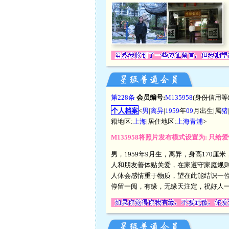
第228条
会员编号:
M135958
(身份信用等
个人档案
<
男
|
离异
|
1959
年
09
月出生|属
猪
籍地区:
上海
|居住地区:
上海青浦
>
M135958将照片发布模式设置为: 只给
男，1959年9月生，离异，身高170
人和朋友善体贴关爱，在家遵守家庭规
人体会感情重于物质，望在此能结识一
停留一阅，有缘，无缘天注定，祝好人