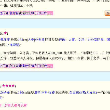
人。如女方经济条件好可去女方处，共建一个温馨的家，共同经营一个属于我们
一生。征婚地区：不限.
查
级:
)
|
天秤座
|身高:
175
cm|
大专
|
公务员
|职业类型:
行政、人事、文秘、办公室职员、国
地区:
上海崇明
>
5厘米，大专学历，公务员，平均月收入4000_6000元人民币。上海崇明户口，
人分享，忧愁时有人分担。但愿有缘人在此相识，相知，相爱，执子之手，与子
:
)
|
双子座
|身高:
180
cm|血型:
B型
|
本科
|
投资
|职业类型:
自由职业者(无雇主)
|平均月收
市
>
发布，所有人都可以看