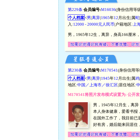
第229条
会员编号:
M16036
(身份信用等级
个人档案
<
男
|
离异
|
1965
年
12
月出生|属
蛇
入:
12000 - 20000元人民币
|户籍地区:
上
男，1965年12生，离异，身高166厘
第230条
会员编号:
M170541
(身份信用等
个人档案
<
男
|
离异
|
1945
年
12
月出生|属
鸡
地区:
中国／上海市／徐汇区
|居住地区:
M170541将照片发布模式设置为: 公
男，1945年12月生，离
本人身体健康，爱看书报
在国外工作了，我目前已
好有房，婚后能来回居住