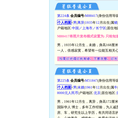
第224条
会员编号:
M88417
(身份信用等级
个人档案
<
男
|
离异
|
1935
年
12
月出生|属
猪
户籍地区:
中国／上海市／长宁区
|居住地
M88417将照片发布模式设置为: 只给
男，1935年12月生，未婚，身高168
一人，倍感寂寞，希望有一位能互相关心
第225条
会员编号:
M51847
(身份信用等级
个人档案
<
男
|
未婚
|
1961
年
12
月出生|属
牛
8000元人民币
|户籍地区:
北京
|居住地区:
男，1961年12月生，离异，身高172
国际华人 博士，多年工作经验，为人诚
房、车，研究生以上学历，有共同语言的