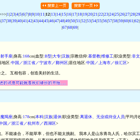
>>|
1
|
2
|
3
|
4
|
5
|
6
|
7
|
8
|
9
|
10
|
11
|
12
|
13
|
14
|
15
|
16
|
17
|
18
|
19
|
20
|
21
|
22
|
23
|
24
|
25
|
26
|
27
|
28
|
2
6
|
37
|
38
|
39
|
40
|
41
|
42
|
43
|
44
|
45
|
46
|
47
|
48
|
49
|
50
|
51
|
52
|
53
|
54
|
55
|
56
|
57
|
58
|
59
|
60
|
61
|
62
|
|
67
|
68
|
69
|
|
射手座
|身高:
168
cm|血型:
B型
|
大专
|
汉族
|宗教信仰:
基督教
|
维修工
|职业类型:
非文
籍地区:
中国／浙江省／宁波市／鄞州区
|居住地区:
中国／上海市／徐汇区
>
之。 互相包容，创造美好的生活。
|
魔羯座
|身高:
178
cm|
本科
|
汉族
|
退休
|职业类型:
离退休、无业或待业人员
|平均月
中国／浙江省／杭州市／西湖区
>
础。不能凑合，不能草率，但也不能太挑剔。 我本人是山东青岛人氏，哈尔滨