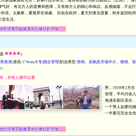
州某国家级研究所，从事IT技术研究，退休前职称为研员级高工（正高）。身
格脾气好，有北方人的直爽和憨厚，又有南方人的细心和体諒。反感抽烟，不会
等外语。太极拳，重视养生保健。 目前在杭州，夏天到青岛度夏，秋冬返回杭
天堂生活。
级:
)
|
双鱼座
|身高:
174
cm|
大专
|
国企管理
|职业类型:
营销、采购及市场中介、推销、策
东
>
开发布，所有人都可以看
男，1959年2月
管理，平均月收入2
海浦东新区居住
一个男人如要结
一半要完完全全