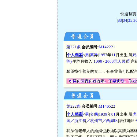
快速翻页>
|
33
|
34
|
35
|
3
第221条
会员编号:
M142221
个人档案
<
男
|
离异
|
1957
年
11
月出生|属
鸡
等)
|平均月收入:
1000 - 2000元人民币
|户
希望找个善良的女士，有事业我可以配合
第222条
会员编号:
M146522
个人档案
<
男
|
丧偶
|
1939
年
01
月出生|属
虎
国／浙江省／杭州市／西湖区
|居住地区:
我深信老年人的婚姻也必须以真情为基