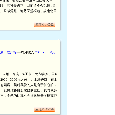
体健康，有浙江省事业单位医务人保
打牌、麻将等恶习，目前还不会跳舞，想
州。吾感觉此二地乃天堂福地，故南北天
应征M146522
划、推广等
|平均月收入:
2000 - 3000元
生，未婚，身高174厘米，大专学历，国企
000 - 3000元人民币。上海户口，在上
，有婚房。我对我爱的人是有责任心的，
婚，就要准备挑起家庭的重担。我对我另
负责，不然的话我不会到这里来应征或征
应征M117729