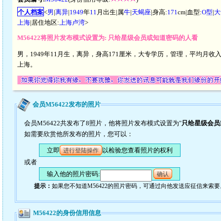
个人档案
<
男
|
离异
|
1949
年
11
月出生|属
牛
|
天蝎座
|身高:
171
cm|血型:
O型
|
大
上海
|居住地区:
上海卢湾
>
M56422将照片发布模式设置为: 只给星级会员或知道密码的人看
男，1949年11月生，离异，身高171厘米，大专学历，管理，平均月收入
上海。
会员M56422发布的照片
会员M56422共发布了8照片，他将照片发布模式设置为"
只给星级会员
如需要欣赏他所发布的照片，您可以：
立即
以检验您查看照片的权利
进行登陆操作
或者
输入他的照片密码:
确认
提示：
如果您不知道M56422的照片密码，可通过向他发送应征信来索要
M56422的身份信用信息