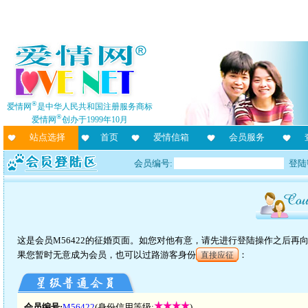
®
爱情网
是中华人民共和国注册服务商标
®
爱情网
创办于1999年10月
站点选择
首页
爱情信箱
会员服务
会员编号:
登陆
这是会员M56422的征婚页面。如您对他有意，请先进行登陆操作之后
果您暂时无意成为会员，也可以过路游客身份
：
直接应征
会员编号:
M56422
(身份信用等级:
)