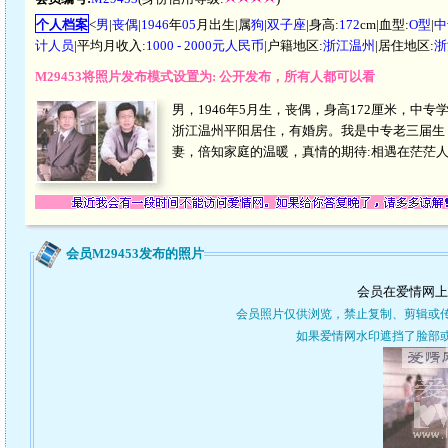
个人档案
<
男
|
丧偶
|
1946
年
05
月出生|属
狗
|
双子座
|身高:
172
cm|血型:
O型
|
中
计人员
|平均月收入:
1000 - 2000元人民币
|户籍地区:
浙江温州
|居住地区:
浙
M29453将照片发布模式设置为: 公开发布，所有人都可以看
男，1946年5月生，丧偶，身高172厘米，中
浙江温州平阳居住，有婚房。我是中专老三届生
妻，倍知家庭的温暖，真情的期待:相遇在茫茫人
会员M29453发布的照片
会员在爱情网上
会员照片仅供浏览，禁止复制、剪辑或
如果爱情网水印遮挡了脸部