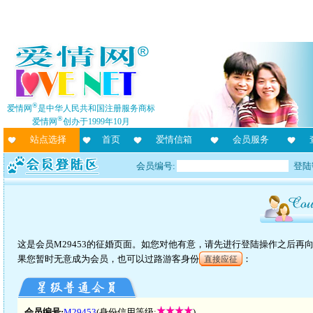
®
爱情网
是中华人民共和国注册服务商标
®
爱情网
创办于1999年10月
站点选择
首页
爱情信箱
会员服务
会员编号:
登陆
这是会员M29453的征婚页面。如您对他有意，请先进行登陆操作之后
果您暂时无意成为会员，也可以过路游客身份
：
直接应征
会员编号:
M29453
(身份信用等级:
)