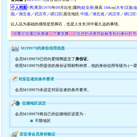
个人档案
<
男
|
离异
|
1970
年
09
月出生|属
狗
|
处女座
|身高:
168
cm|
大专
|
汉族
|
国／湖北省／武汉市／硚口区
|居住地区:
中国／湖北省／武汉市／硚口区
以人品为基础的感情是垫脚石，也是人生长河中最久远的事情。
M199979的身份信用信息
会员M199979已经向爱情网提交了
身份证
。
依照M199979所提供的身份证明材料种类，他的身份信用等级为:(一星
对应征者的条件要求
会员M199979未设定对应征者的条件要求。
征婚地区设定
会员M199979将自己的征婚地区设置为：
不限地区
应征者会员身份验证