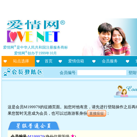
®
爱情网
是中华人民共和国注册服务商标
®
爱情网
创办于1999年10月
站点选择
首页
爱情信箱
会员服务
会员编号:
登陆
这是会员M199979的征婚页面。如您对他有意，请先进行登陆操作之后
果您暂时无意成为会员，也可以过路游客身份
：
直接应征
会员编号:
M199979
(身份信用等级:
)