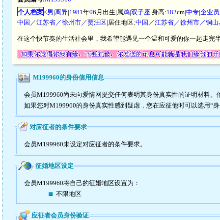
个人档案
<
男
|
离异
|
1981
年
06
月出生|属
鸡
|
双子座
|身高:
182
cm|
中专
|
企业员
中国／江苏省／徐州市／贾汪区
|居住地区:
中国／江苏省／徐州市／铜山
在这个快节奏的生活社会里，我希望能遇见一个温和可爱的你一起走完
M199960的身份信用信息
会员M199960尚未向爱情网提交任何表明其身份真实性的证明材料
如果您对M199960的身份真实性感到疑虑，您在应征他时可以选用“
对应征者的条件要求
会员M199960未设定对应征者的条件要求。
征婚地区设定
会员M199960将自己的征婚地区设置为：
不限地区
应征者会员身份验证