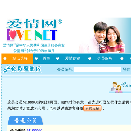
®
爱情网
是中华人民共和国注册服务商标
®
爱情网
创办于1999年10月
站点选择
首页
爱情信箱
会员服务
会员编号:
登陆
这是会员M199960的征婚页面。如您对他有意，请先进行登陆操作之后
果您暂时无意成为会员，也可以过路游客身份
：
直接应征
会员编号:
M199960