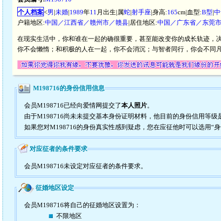
个人档案
<
男
|
未婚
|
1989
年
11
月出生|属
蛇
|
射手座
|身高:
165
cm|血型:
B型
|
中
户籍地区:
中国／江西省／赣州市／赣县
|居住地区:
中国／广东省／东莞
在现实生活中，你和谁在一起的确很重要，甚至能改变你的成长轨迹，
你不会懒惰；和积极的人在一起，你不会消沉；与智者同行，你会不同
M198716的身份信用信息
会员M198716已经向爱情网提交了
本人照片
。
由于M198716尚未未提交基本身份证明材料，他目前的身份信用等级
如果您对M198716的身份真实性感到疑虑，您在应征他时可以选用“
对应征者的条件要求
会员M198716未设定对应征者的条件要求。
征婚地区设定
会员M198716将自己的征婚地区设置为：
不限地区