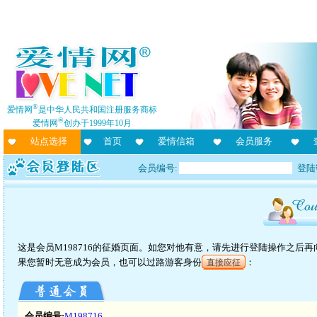
®
爱情网
是中华人民共和国注册服务商标
®
爱情网
创办于1999年10月
站点选择
首页
爱情信箱
会员服务
会员编号:
登陆
这是会员M198716的征婚页面。如您对他有意，请先进行登陆操作之后
果您暂时无意成为会员，也可以过路游客身份
：
直接应征
会员编号:
M198716