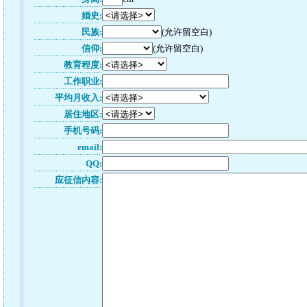
婚史:
民族:
(允许留空白)
信仰:
(允许留空白)
教育程度:
工作职业:
平均月收入:
居住地区:
手机号码:
email:
QQ:
应征信内容: