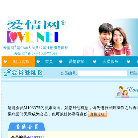
®
爱情网
是中华人民共和国注册服务商标
®
爱情网
创办于1999年10月
站点选择
首页
爱情信箱
会员服务
会员编号:
登陆
这是会员M193375的征婚页面。如您对他有意，请先进行登陆操作之后
果您暂时无意成为会员，也可以过路游客身份
：
直接应征
会员编号:
M193375