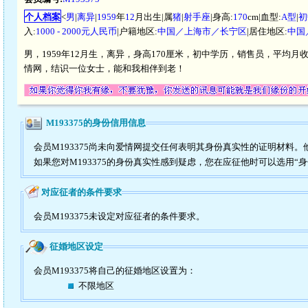
个人档案
<
男
|
离异
|
1959
年
12
月出生|属
猪
|
射手座
|身高:
170
cm|血型:
A型
|
初
入:
1000 - 2000元人民币
|户籍地区:
中国／上海市／长宁区
|居住地区:
中国
男，1959年12月生，离异，身高170厘米，初中学历，销售员，平均月收
情网，结识一位女士，能和我相伴到老！
M193375的身份信用信息
会员M193375尚未向爱情网提交任何表明其身份真实性的证明材料
如果您对M193375的身份真实性感到疑虑，您在应征他时可以选用“
对应征者的条件要求
会员M193375未设定对应征者的条件要求。
征婚地区设定
会员M193375将自己的征婚地区设置为：
不限地区