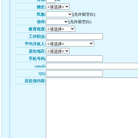
婚史:
民族:
(允许留空白)
信仰:
(允许留空白)
教育程度:
工作职业:
平均月收入:
居住地区:
手机号码:
email:
QQ:
应征信内容: