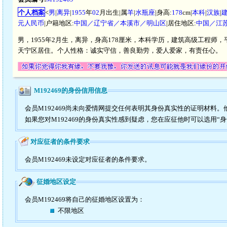
个人档案
<
男
|
离异
|
1955
年
02
月出生|属
羊
|
水瓶座
|身高:
178
cm|
本科
|
汉族
|
元人民币
|户籍地区:
中国／辽宁省／本溪市／明山区
|居住地区:
中国／江
男，1955年2月生，离异，身高178厘米，本科学历，建筑高级工程师，平
天宁区居住。个人性格：诚实守信，善良勤劳，爱人爱家，有责任心。
M192469的身份信用信息
会员M192469尚未向爱情网提交任何表明其身份真实性的证明材料
如果您对M192469的身份真实性感到疑虑，您在应征他时可以选用“
对应征者的条件要求
会员M192469未设定对应征者的条件要求。
征婚地区设定
会员M192469将自己的征婚地区设置为：
不限地区