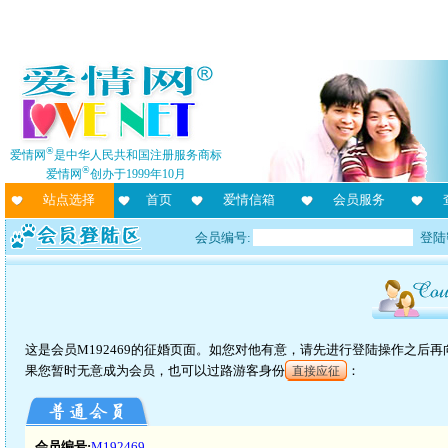
®
爱情网
是中华人民共和国注册服务商标
®
爱情网
创办于1999年10月
站点选择
首页
爱情信箱
会员服务
会员编号:
登陆
这是会员M192469的征婚页面。如您对他有意，请先进行登陆操作之后
果您暂时无意成为会员，也可以过路游客身份
：
直接应征
会员编号:
M192469