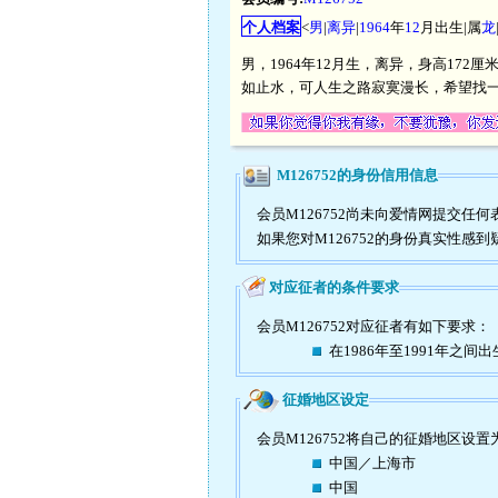
个人档案
<
男
|
离异
|
1964
年
12
月出生|属
龙
男，1964年12月生，离异，身高172
如止水，可人生之路寂寞漫长，希望找
M126752的身份信用信息
会员M126752尚未向爱情网提交
如果您对M126752的身份真实性感
对应征者的条件要求
会员M126752对应征者有如下要求：
在1986年至1991年之间出
征婚地区设定
会员M126752将自己的征婚地区设置
中国／上海市
中国