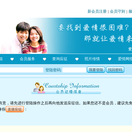
新会员注册
|
会员守则
|
箱
会员服务
查询应征
照片传情
爱情网
登陆密码:
我要登陆
找回密码
对他有意，请先进行登陆操作之后再向他发送应征信。如果您还不是会员，建议先
身份
：
直接应征