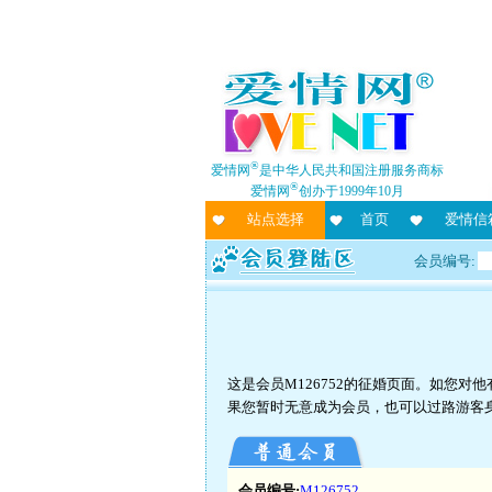
®
爱情网
是中华人民共和国注册服务商标
®
爱情网
创办于1999年10月
站点选择
首页
爱情信
会员编号:
这是会员M126752的征婚页面。如您
果您暂时无意成为会员，也可以过路游客
会员编号:
M126752