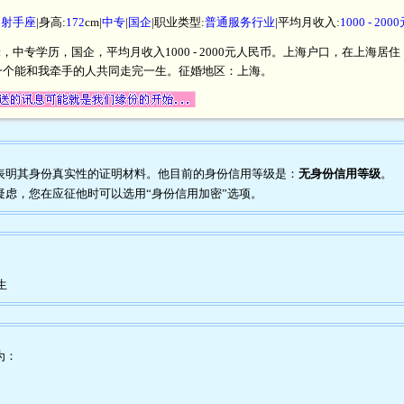
|
射手座
|身高:
172
cm|
中专
|
国企
|职业类型:
普通服务行业
|平均月收入:
1000 - 20
厘米，中专学历，国企，平均月收入1000 - 2000元人民币。上海户口，在上
一个能和我牵手的人共同走完一生。征婚地区：上海。
任何表明其身份真实性的证明材料。他目前的身份信用等级是：
无身份信用等级
。
到疑虑，您在应征他时可以选用“身份信用加密”选项。
生
为：