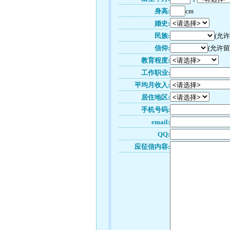
身高:
cm
婚史:
民族:
(允
信仰:
(允许留
教育程度:
工作职业:
平均月收入:
居住地区:
手机号码:
email:
QQ:
应征信内容: