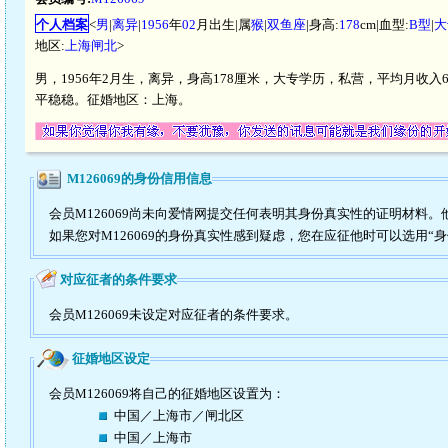
个人档案
<
男
|
离异
|
1956
年
02
月出生|属
猴
|
双鱼座
|身高:
178
cm|血型:
B型
|
大
地区:
上海闸北
>
男，1956年2月生，离异，身高178厘米，大专学历，私营，平均月收入6
平稳稳。征婚地区：上海。
M126069的身份信用信息
会员M126069尚未向爱情网提交任何表明其身份真实性的证明材料
如果您对M126069的身份真实性感到疑虑，您在应征他时可以选用“
对应征者的条件要求
会员M126069未设定对应征者的条件要求。
征婚地区设定
会员M126069将自己的征婚地区设置为：
中国／上海市／闸北区
中国／上海市