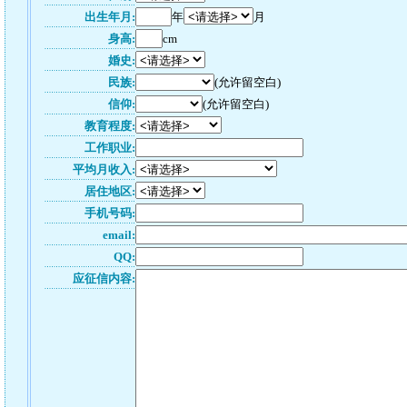
出生年月:
年
月
身高:
cm
婚史:
民族:
(允许留空白)
信仰:
(允许留空白)
教育程度:
工作职业:
平均月收入:
居住地区:
手机号码:
email:
QQ:
应征信内容: