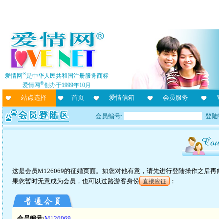
®
爱情网
是中华人民共和国注册服务商标
®
爱情网
创办于1999年10月
站点选择
首页
爱情信箱
会员服务
会员编号:
登陆
这是会员M126069的征婚页面。如您对他有意，请先进行登陆操作之后
果您暂时无意成为会员，也可以过路游客身份
：
直接应征
会员编号:
M126069